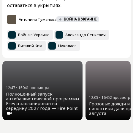
оставаться в укрытиях.
Антонина Туманова
ВОЙНА В УКРАИНЕ
Война в Украине
Александр Сенкевич
Виталий Ким
Николаев
12:47
•
15041
просмотра
Полноценный запуск
12:05
•
16452
просмотра
антибаллистической программы
Freyja запланирован на
Грозовые дожди и д
середину 2027 года — Fire Point
синоптики дали про
августа