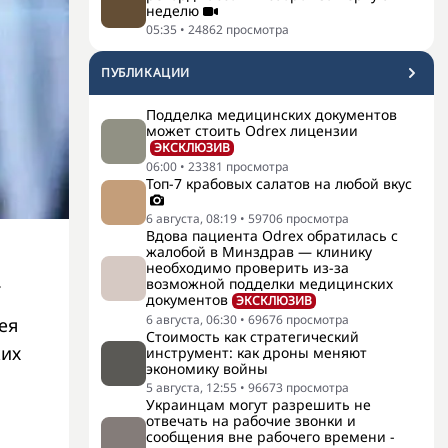
неделю
05:35
•
24862
просмотра
ПУБЛИКАЦИИ
Подделка медицинских документов
может стоить Odrex лицензии
ЭКСКЛЮЗИВ
06:00
•
23381
просмотра
Топ-7 крабовых салатов на любой вкус
6 августа, 08:19
•
59706
просмотра
Вдова пациента Odrex обратилась с
жалобой в Минздрав — клинику
необходимо проверить из-за
.
возможной подделки медицинских
документов
ЭКСКЛЮЗИВ
6 августа, 06:30
•
69676
просмотра
ея
Стоимость как стратегический
ких
инструмент: как дроны меняют
экономику войны
5 августа, 12:55
•
96673
просмотра
Украинцам могут разрешить не
отвечать на рабочие звонки и
сообщения вне рабочего времени -