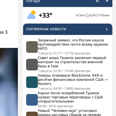
ПОГОДА
+33°
3
м/с
42
%
745
мм
ПОПУЛЯРНЫЕ НОВОСТИ
а 3
Залужный заявил, что Россия нашла
противодействие почти всему оружию
НАТО
7 августа, 01:17
•
13178
просмотра
Совет мира Трампа заключил первый
контракт на строительство военной
базы в Газе
7 августа, 02:30
•
13180
просмотра
Хакеры атаковали Blackstone, KKR и
десятки финансовых компаний США —
Reuters
7 августа, 04:30
•
13890
просмотра
Карни после оскорблений Трампа
назвал торговые переговоры с США
«отвратительными»
04:58
•
5016
просмотра
Новый "Человек-паук" установил
рекорд кассовых сборов за первую