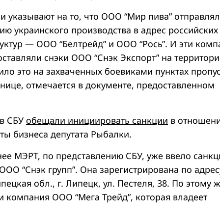
и указывают на то, что ООО “Мир пива” отправля
ию украинского производства в адрес российских
уктур — ООО “Белтрейд” и ООО “Рось”. И эти ком
оставляли снэки ООО “Снэк Экспорт” на территор
ло это на захваченных боевиками пунктах пропу
анице, отмечается в документе, предоставленном
 в СБУ
обещали инициировать санкции
в отношен
ты бизнеса депутата Рыбалки.
нее МЭРТ, по представлению СБУ, уже ввело санкц
ООО “Снэк групп”. Она зарегистрирована по адрес
пецкая обл., г. Липецк, ул. Пестеля, 38. По этому 
 и компания ООО “Мега Трейд”, которая владеет