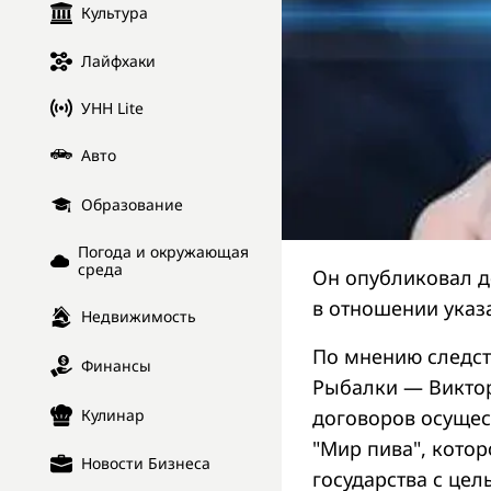
Культура
Лайфхаки
УНН Lite
Авто
Образование
Погода и окружающая
среда
Он опубликовал до
в отношении ука
Недвижимость
По мнению следст
Финансы
Рыбалки — Виктор
Кулинар
договоров осущес
"Мир пива", кото
Новости Бизнеса
государства с це