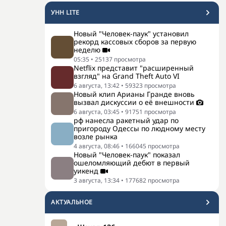
УНН LITE
Новый "Человек-паук" установил
рекорд кассовых сборов за первую
неделю
05:35
•
25137
просмотра
Netflix представит "расширенный
взгляд" на Grand Theft Auto VI
6 августа, 13:42
•
59323
просмотра
Новый клип Арианы Гранде вновь
вызвал дискуссии о её внешности
6 августа, 03:45
•
91751
просмотра
рф нанесла ракетный удар по
пригороду Одессы по людному месту
возле рынка
4 августа, 08:46
•
166045
просмотра
Новый "Человек-паук" показал
ошеломляющий дебют в первый
уикенд
3 августа, 13:34
•
177682
просмотра
АКТУАЛЬНОЕ