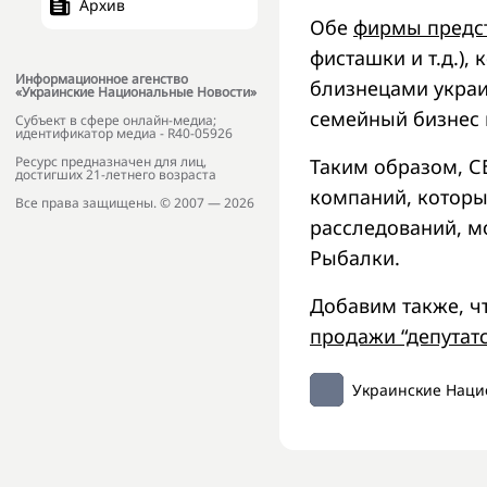
Архив
Обе
фирмы предст
фисташки и т.д.),
Информационное агенство
близнецами украи
«Украинские Национальные Новости»
семейный бизнес 
Субъект в сфере онлайн-медиа;
идентификатор медиа - R40-05926
Ресурс предназначен для лиц,
Таким образом, С
достигших 21-летнего возраста
компаний, которы
Все права защищены. © 2007 — 2026
расследований, мо
Рыбалки.
Добавим также, ч
продажи “депутатс
Украинские Наци