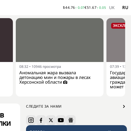
UK
RU
$
44.76
€
51.67
↑
0.07
↑
0.05
ЭКСКЛЮЗ
08:32
•
10946
просмотра
07:39
•
1382
Аномальная жара вызвала
Государс
детонацию мин и пожары в лесах
авиацион
Херсонской области
гражданс
может бы
СЛЕДИТЕ ЗА НАМИ
в
лки