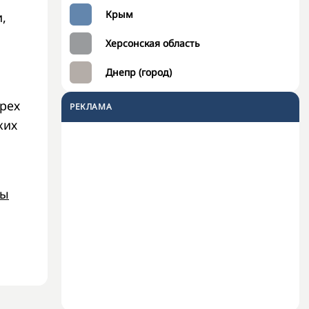
Крым
,
Херсонская область
Днепр (город)
рех
РЕКЛАМА
ких
ты