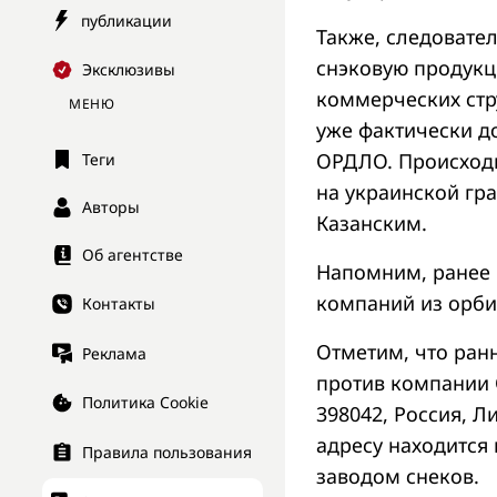
публикации
Также, следовател
снэковую продукц
Эксклюзивы
коммерческих стр
МЕНЮ
уже фактически д
ОРДЛО. Происходи
Теги
на украинской гр
Авторы
Казанским.
Об агентстве
Напомним, ранее
компаний из орби
Контакты
Отметим, что ран
Реклама
против компании 
Политика Cookie
398042, Россия, Ли
адресу находится
Правила пользования
заводом снеков.