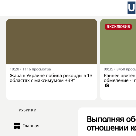
ЭКСКЛЮЗИВ
10:20
•
1116
просмотра
09:35
•
8450
прос
Жара в Украине побила рекорды в 13
Раннее цветен
областях с максимумом +39°
обмеление - ч
РУБРИКИ
Выполняя об
отношении ко
Главная