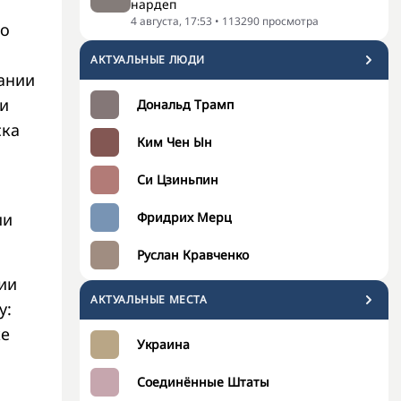
нардеп
4 августа, 17:53
•
113290
просмотра
ло
АКТУАЛЬНЫЕ ЛЮДИ
пании
ии
Дональд Трамп
ска
Ким Чен Ын
Си Цзиньпин
Фридрих Мерц
ии
Руслан Кравченко
ии
АКТУАЛЬНЫЕ МЕСТА
у:
же
Украина
Соединённые Штаты