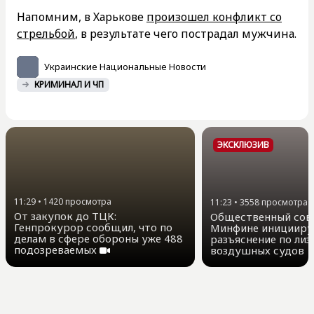
Напомним, в Харькове
произошел конфликт со
стрельбой
, в результате чего пострадал мужчина.
Украинские Национальные Новости
КРИМИНАЛ И ЧП
ЭКСКЛЮЗИВ
11:29
•
1420
просмотра
11:23
•
3558
просмотра
От закупок до ТЦК:
Общественный сов
Генпрокурор сообщил, что по
Минфине иницииру
делам в сфере обороны уже 488
разъяснение по лиз
подозреваемых
воздушных судов