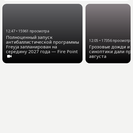
12:47
•
15961
просмотра
Полноценный запуск
12:05
•
17356
просмотра
антибаллистической программы
Freyja запланирован на
Грозовые дожди и д
середину 2027 года — Fire Point
синоптики дали про
августа