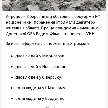
Упродовж 8 березня від обстрілів з боку армії РФ
на Донеччині поранення отримали дев'ятеро
жителів в області. Про це повідомив начальник
Донецької ОВА Вадим Філашкін, передає
УНН
.
За його інформацією, поранення отримали:
двоє людей у Мирнограді,
двоє людей у Новогродівці
двоє людей у Сіверську,
одна людина у Шаховому,
одна людина у Бердичах