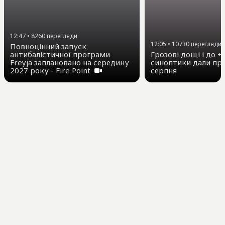
12:47
•
8260
перегляди
12:05
•
10730
перегляди
Повноцінний запуск
антибалістичної програми
Грозові дощі і до +3
Freyja заплановано на середину
синоптики дали про
2027 року - Fire Point
серпня