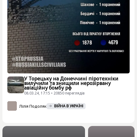
У Торецьку на Донеччині піротехніки
вилучили та знищили нерозірвану
авіаційну бомбу рф
08.03.24, 17:15 • 20850 переглядiв
Лілія Подоляк
ВІЙНА В УКРАЇНІ