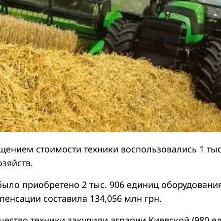
ением стоимости техники воспользовались 1 тыс
зяйств.
было приобретено 2 тыс. 906 единиц оборудования
енсации составила 134,056 млн грн.
ство техники закупили аграрии Киевской (980 ед.