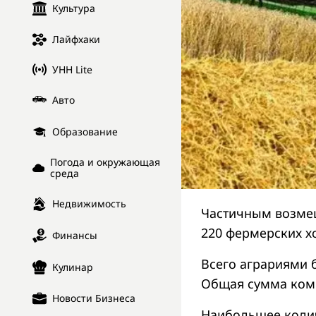
Культура
Лайфхаки
УНН Lite
Авто
Образование
Погода и окружающая
среда
Недвижимость
Частичным возмещ
220 фермерских хо
Финансы
Всего аграриями 
Кулинар
Общая сумма комп
Новости Бизнеса
Наибольшее количе