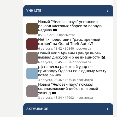
УНН LITE
Новый "Человек-паук" установил
рекорд кассовых сборов за первую
неделю
05:35
•
27533
просмотра
Netflix представит "расширенный
взгляд" на Grand Theft Auto VI
6 августа, 13:42
•
60840
просмотра
Новый клип Арианы Гранде вновь
вызвал дискуссии о её внешности
6 августа, 03:45
•
93267
просмотра
рф нанесла ракетный удар по
пригороду Одессы по людному месту
возле рынка
4 августа, 08:46
•
167534
просмотра
Новый "Человек-паук" показал
ошеломляющий дебют в первый
уикенд
3 августа, 13:34
•
179021
просмотра
АКТУАЛЬНОЕ