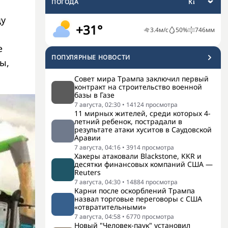
ПОГОДА
ду
+31°
3.4
м/с
50
%
746
мм
е
ПОПУЛЯРНЫЕ НОВОСТИ
ы,
Совет мира Трампа заключил первый
контракт на строительство военной
базы в Газе
7 августа, 02:30
•
14124
просмотра
11 мирных жителей, среди которых 4-
летний ребенок, пострадали в
результате атаки хуситов в Саудовской
Аравии
7 августа, 04:16
•
3914
просмотра
Хакеры атаковали Blackstone, KKR и
десятки финансовых компаний США —
Reuters
7 августа, 04:30
•
14884
просмотра
Карни после оскорблений Трампа
назвал торговые переговоры с США
«отвратительными»
7 августа, 04:58
•
6770
просмотра
Новый "Человек-паук" установил