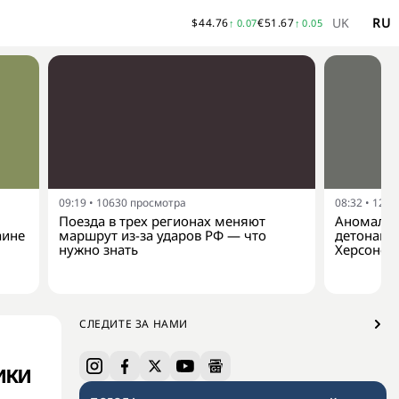
UK
RU
$
44.76
€
51.67
↑
0.07
↑
0.05
09:19
•
10630
просмотра
08:32
•
1206
Поезда в трех регионах меняют
Аномальн
аине
маршрут из-за ударов РФ — что
детонаци
нужно знать
Херсонск
СЛЕДИТЕ ЗА НАМИ
ики