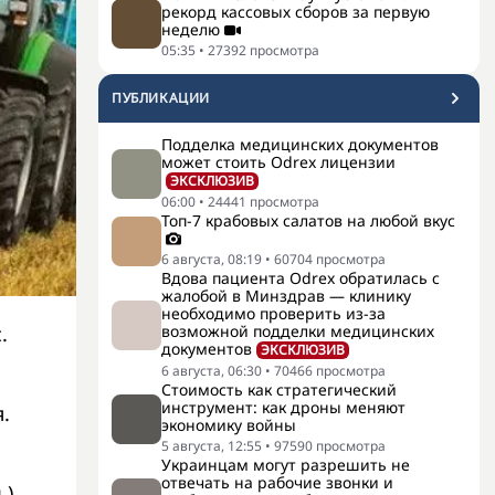
рекорд кассовых сборов за первую
неделю
05:35
•
27392
просмотра
ПУБЛИКАЦИИ
Подделка медицинских документов
может стоить Odrex лицензии
ЭКСКЛЮЗИВ
06:00
•
24441
просмотра
Топ-7 крабовых салатов на любой вкус
6 августа, 08:19
•
60704
просмотра
Вдова пациента Odrex обратилась с
жалобой в Минздрав — клинику
необходимо проверить из-за
.
возможной подделки медицинских
документов
ЭКСКЛЮЗИВ
6 августа, 06:30
•
70466
просмотра
Стоимость как стратегический
инструмент: как дроны меняют
.
экономику войны
5 августа, 12:55
•
97590
просмотра
Украинцам могут разрешить не
отвечать на рабочие звонки и
),