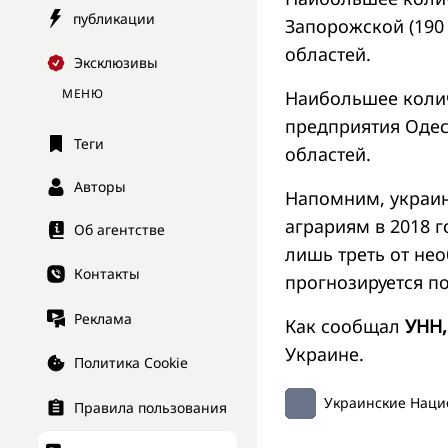
публикации
Запорожской (190 е
областей.
Эксклюзивы
МЕНЮ
Наибольшее коли
предприятия Одес
Теги
областей.
Авторы
Напомним, украи
аграриям в 2018 г
Об агентстве
лишь треть от не
Контакты
прогнозируется п
Реклама
Как сообщал
УНН,
Украине.
Политика Cookie
Украинские Наци
Правила пользования