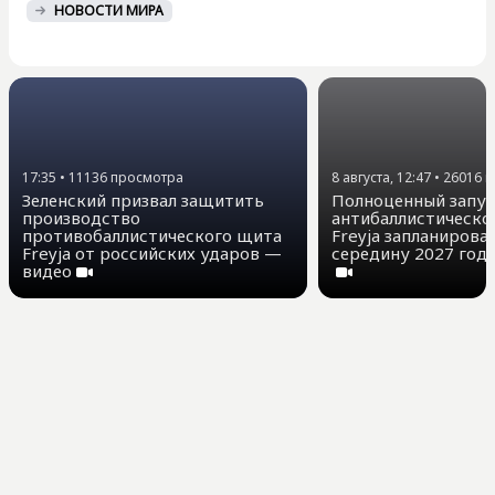
НОВОСТИ МИРА
17:35
•
11136
просмотра
8 августа, 12:47
•
26016
п
Зеленский призвал защитить
Полноценный запу
производство
антибаллистическ
противобаллистического щита
Freyja запланирова
Freyja от российских ударов —
середину 2027 года
видео