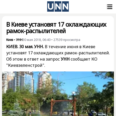
В Киеве установят 17 охлаждающих
рамок-распылителей
Киев
•
УНН
30 мая 2018, 06:40
•
27539
просмотра
КИЕВ. 30 мая. УНН.
В течение июня в Киеве
установят 17 охлаждающих рамок-распылителей.
Об этом в ответ на запрос
УНН
сообщает КО
"Киевзеленстрой".