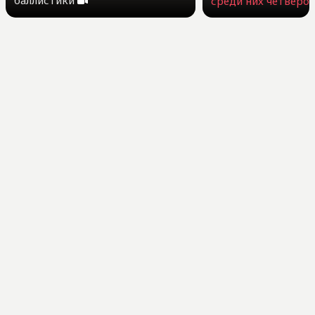
баллистики
среди них четверо 