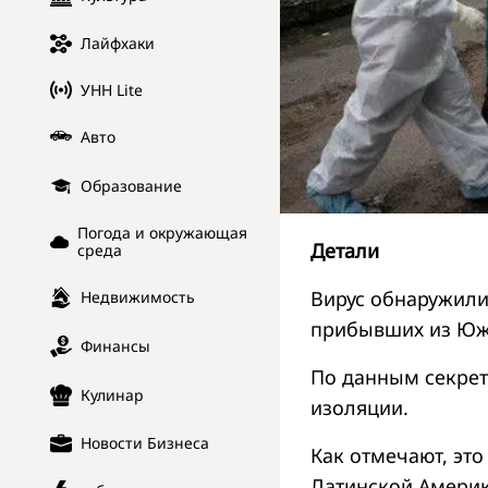
Лайфхаки
УНН Lite
Авто
Образование
Погода и окружающая
Детали
среда
Вирус обнаружили
Недвижимость
прибывших из Южн
Финансы
По данным секрет
Кулинар
изоляции.
Новости Бизнеса
Как отмечают, эт
Латинской Америк