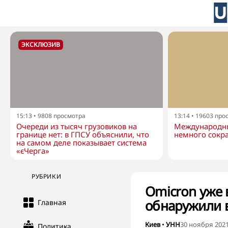
ЭКСКЛЮЗИВ
15:13
•
9808
просмотра
13:14
•
19603
про
Очереди из тысяч грузовиков на
Международны
границе нет: в ГПСУ объяснили, что
немного сокра
на самом деле показывает система
«єЧерга»
РУБРИКИ
Omicron уже 
обнаружили 
Главная
Киев
•
УНН
30 ноября 2021
Политика