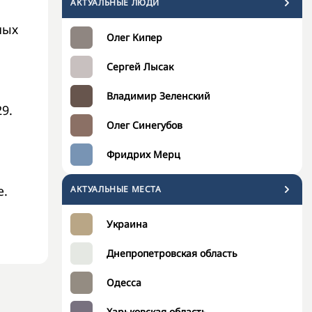
АКТУАЛЬНЫЕ ЛЮДИ
ных
Олег Кипер
Сергей Лысак
Владимир Зеленский
9.
Олег Синегубов
Фридрих Мерц
е.
АКТУАЛЬНЫЕ МЕСТА
Украина
Днепропетровская область
Одесса
Харьковская область