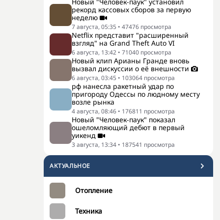
Новый "Человек-паук" установил
рекорд кассовых сборов за первую
неделю
7 августа, 05:35
•
47476
просмотра
Netflix представит "расширенный
взгляд" на Grand Theft Auto VI
6 августа, 13:42
•
71040
просмотра
Новый клип Арианы Гранде вновь
вызвал дискуссии о её внешности
6 августа, 03:45
•
103064
просмотра
рф нанесла ракетный удар по
пригороду Одессы по людному месту
возле рынка
4 августа, 08:46
•
176811
просмотра
Новый "Человек-паук" показал
ошеломляющий дебют в первый
уикенд
3 августа, 13:34
•
187541
просмотра
АКТУАЛЬНОЕ
Отопление
Техника