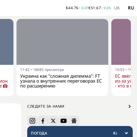
UK
RU
$
44.76
€
51.67
↑
0.07
↑
0.05
11:42
•
18685
просмотра
10:55
•
1964
Украина как "сложная дилемма": FT
ЕС ввёл н
дион
узнала о внутренних переговорах ЕС
из-за уси
е
по расширению
- кто в сп
СЛЕДИТЕ ЗА НАМИ
ПОГОДА