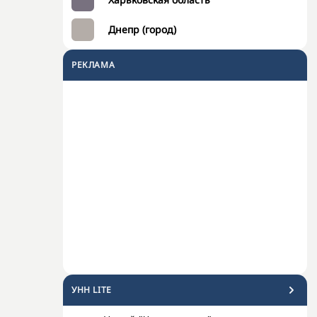
Днепр (город)
РЕКЛАМА
УНН LITE