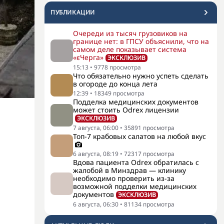
ПУБЛИКАЦИИ
Очереди из тысяч грузовиков на
границе нет: в ГПСУ объяснили, что на
самом деле показывает система
«єЧерга»
ЭКСКЛЮЗИВ
15:13
•
9778
просмотра
Что обязательно нужно успеть сделать
в огороде до конца лета
12:39
•
18349
просмотра
Подделка медицинских документов
может стоить Odrex лицензии
ЭКСКЛЮЗИВ
7 августа, 06:00
•
35891
просмотра
Топ-7 крабовых салатов на любой вкус
6 августа, 08:19
•
72317
просмотра
Вдова пациента Odrex обратилась с
жалобой в Минздрав — клинику
необходимо проверить из-за
возможной подделки медицинских
документов
ЭКСКЛЮЗИВ
6 августа, 06:30
•
81134
просмотра