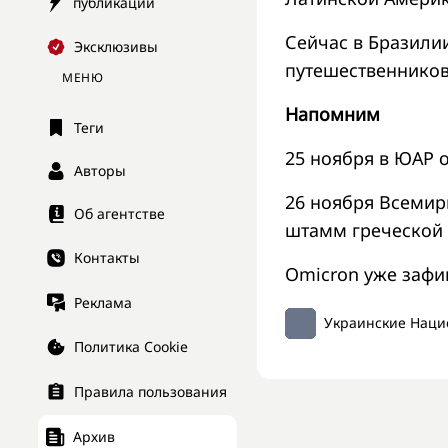
публикации
Сейчас в Бразили
Эксклюзивы
путешественников
МЕНЮ
Напомним
Теги
25 ноября в ЮАР 
Авторы
26 ноября Всемир
Об агентстве
штамм греческой 
Контакты
Omicron уже зафи
Реклама
Украинские Наци
Политика Cookie
Правила пользования
Архив