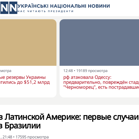
смотра
12:48
•
19189
просмотра
е резервы Украины
рф атаковала Одессу:
тились до $51,2 млрд
предварительно, повреждён ста
"Черноморец", есть пострадавши
в Латинской Америке: первые случаи
в Бразилии
, 21:48
•
17595
просмотра