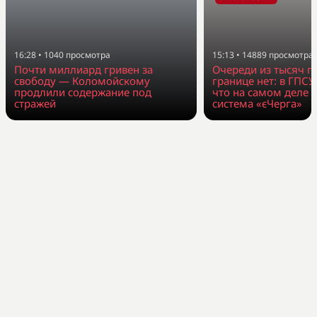
16:28
•
1040
просмотра
15:13
•
14889
просмотра
Почти миллиард гривен за
Очереди из тысяч г
свободу — Коломойскому
границе нет: в ГПСУ
продлили содержание под
что на самом деле 
стражей
система «єЧерга»