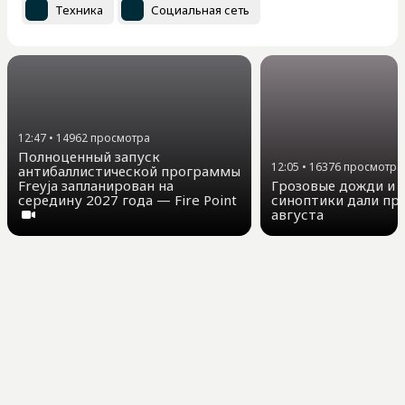
Техника
Социальная сеть
12:47
•
14962
просмотра
Полноценный запуск
12:05
•
16376
просмотра
антибаллистической программы
Freyja запланирован на
Грозовые дожди и д
середину 2027 года — Fire Point
синоптики дали про
августа