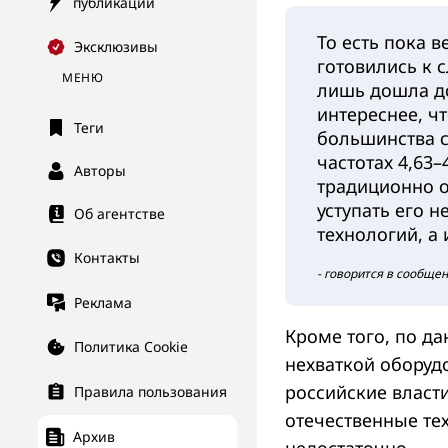
публикации
То есть пока 
Эксклюзивы
готовились к 
МЕНЮ
лишь дошла до
интереснее, чт
Теги
большинства ст
частотах 4,63–
Авторы
традиционно о
уступать его н
Об агентстве
технологий, а
Контакты
- говорится в сообщен
Реклама
Кроме того, по д
Политика Cookie
нехваткой оборуд
российские власт
Правила пользования
отечественные те
Архив