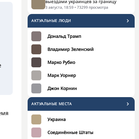
выездами украинцев за границу
3 августа, 18:59
•
73299
просмотра
АКТУАЛЬНЫЕ ЛЮДИ
Дональд Трамп
Владимир Зеленский
Марко Рубио
е
Марк Уорнер
Джон Корнин
АКТУАЛЬНЫЕ МЕСТА
емя
Украина
Соединённые Штаты