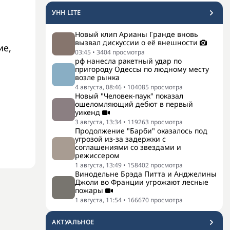
УНН LITE
Новый клип Арианы Гранде вновь
вызвал дискуссии о её внешности
ие,
03:45
•
3404
просмотра
рф нанесла ракетный удар по
пригороду Одессы по людному месту
возле рынка
4 августа, 08:46
•
104085
просмотра
Новый "Человек-паук" показал
ошеломляющий дебют в первый
уикенд
3 августа, 13:34
•
119263
просмотра
Продолжение "Барби" оказалось под
угрозой из-за задержки с
соглашениями со звездами и
режиссером
1 августа, 13:49
•
158402
просмотра
Винодельне Брэда Питта и Анджелины
Джоли во Франции угрожают лесные
пожары
1 августа, 11:54
•
166670
просмотра
АКТУАЛЬНОЕ