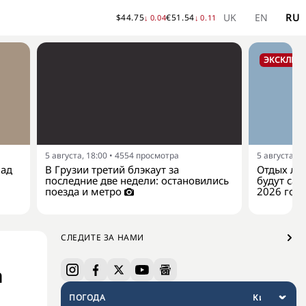
UK
EN
RU
$
44.75
€
51.54
↓
0.04
↓
0.11
ЭКСКЛЮЗ
5 августа, 18:00
•
4554
просмотра
5 августа, 1
над
В Грузии третий блэкаут за
Отдых лет
последние две недели: остановились
будут са
поезда и метро
2026 год
СЛЕДИТЕ ЗА НАМИ
а
ПОГОДА