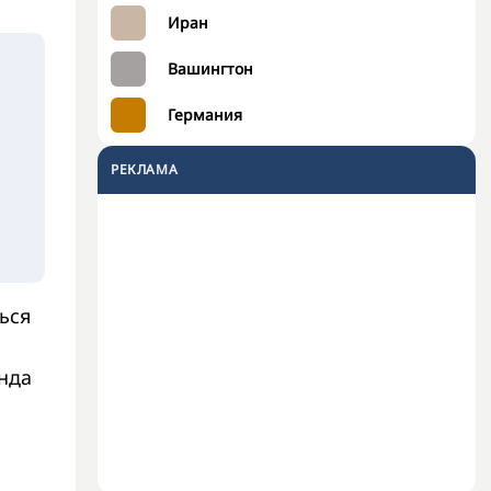
Иран
Вашингтон
Германия
РЕКЛАМА
ься
нда