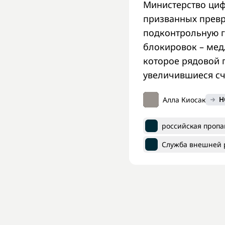
Министерство циф
призванных превр
подконтрольную г
блокировок – мед
которое рядовой 
увеличившиеся сче
Алла Киосак
Н
российская пропа
Служба внешней 