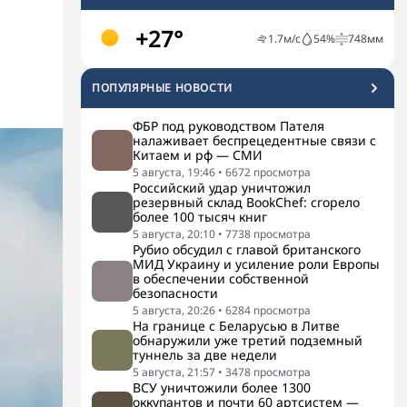
+27°
1.7
м/с
54
%
748
мм
ПОПУЛЯРНЫЕ НОВОСТИ
ФБР под руководством Пателя
налаживает беспрецедентные связи с
Китаем и рф — СМИ
5 августа, 19:46
•
6672
просмотра
Российский удар уничтожил
резервный склад BookChef: сгорело
более 100 тысяч книг
5 августа, 20:10
•
7738
просмотра
Рубио обсудил с главой британского
МИД Украину и усиление роли Европы
в обеспечении собственной
безопасности
5 августа, 20:26
•
6284
просмотра
На границе с Беларусью в Литве
обнаружили уже третий подземный
туннель за две недели
5 августа, 21:57
•
3478
просмотра
ВСУ уничтожили более 1300
оккупантов и почти 60 артсистем —