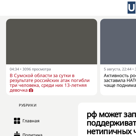
04:34
•
3096
просмотра
5 августа, 22:44
•
В Сумской области за сутки в
Активность ро
результате российских атак погибли
заставила НАТ
три человека, среди них 13-летняя
чаще поднима
девочка
РУБРИКИ
рф может зап
поддерживат
Главная
нетипичных ч
Политика