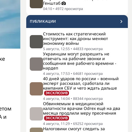
Генштаб
04:10
•
4972
просмотра
ПУБЛИКАЦИИ
Стоимость как стратегический
инструмент: как дроны меняют
экономику войны
5 августа, 12:55
•
44833
просмотра
Украинцам могут разрешить не
же
отвечать на рабочие звонки и
сообщения вне рабочего времени -
нардеп
4 августа, 17:53
•
64681
просмотра
40 дней ударов по россии – военный
эксперт рассказал, сработала ли
кампания СБУ и чего ждать дальше
ЭКСКЛЮЗИВ
4 августа, 14:04
•
88344
просмотра
Обвиняемым в медицинской
етом
халатности врачам Odrex ещё на два
месяца продлили меру пресечения
А и
ЭКСКЛЮЗИВ
4 августа, 11:29
•
69252
просмотра
Налоговики смогут следить за