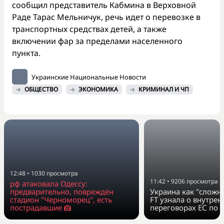
сообщил представитель Кабмина в Верховной
Раде Тарас Мельничук, речь идет о перевозке в
транспортных средствах детей, а также
включении фар за пределами населенного
пункта.
Украинские Национальные Новости
ОБЩЕСТВО
ЭКОНОМИКА
КРИМИНАЛ И ЧП
12:48
•
1030
просмотра
11:42
•
9206
просмотра
рф атаковала Одессу:
предварительно, повреждён
Украина как "сложн
стадион "Черноморец", есть
FT узнала о внутрен
пострадавшие
переговорах ЕС по