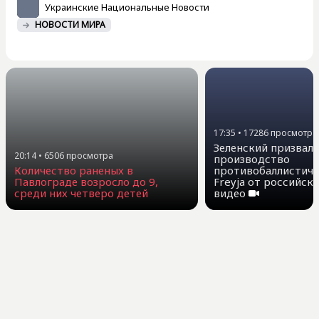
Украинские Национальные Новости
НОВОСТИ МИРА
17:35
•
17286
просмотра
Зеленский призвал
20:14
•
6506
просмотра
производство
противобаллистиче
Количество раненых в
Freyja от российск
Павлограде возросло до 9,
видео
среди них четверо детей