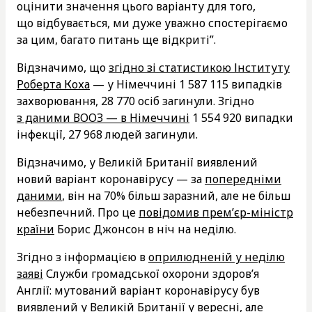
оцінити значення цього варіанту для того,
що відбувається, ми дуже уважно спостерігаємо
за цим, багато питань ще відкриті”.
Відзначимо, що
згідно зі статистикою Інституту
Роберта Коха
— у Німеччині 1 587 115 випадків
захворювання, 28 770 осіб загинули. Згідно
з даними ВООЗ — в Німеччині
1 554 920 випадки
інфекції, 27 968 людей загинули.
Відзначимо, у Великій Британії виявлений
новий варіант коронавірусу — за
попередніми
даними
, він на 70% більш заразний, але не більш
небезпечний. Про це
повідомив прем’єр-міністр
країни
Борис Джонсон в ніч на неділю.
Згідно з інформацією в
оприлюдненій у неділю
заяві
Служби громадської охорони здоров’я
Англії: мутований варіант коронавірусу був
виявлений у Великій Британії у вересні, але