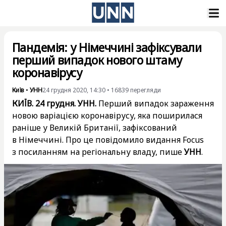
Пандемія: у Німеччині зафіксували
перший випадок нового штаму
коронавірусу
Київ
•
УНН
24 грудня 2020, 14:30
•
16839
перегляди
КИЇВ. 24 грудня. УНН.
Перший випадок зараження
новою варіацією коронавірусу, яка поширилася
раніше у Великій Британії, зафіксований
в Німеччині. Про це
повідомило видання Focus
з посиланням на регіональну владу, пише
УНН
.