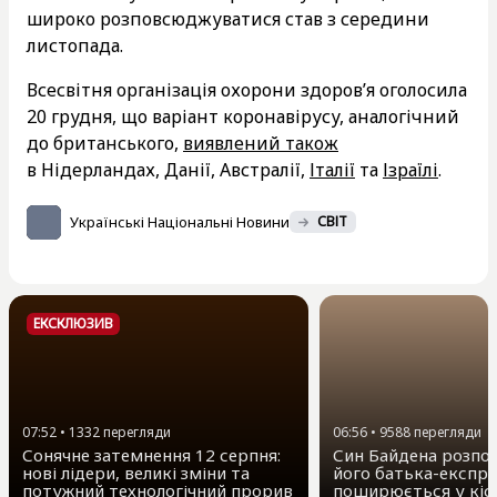
широко розповсюджуватися став з середини
листопада.
Всесвітня організація охорони здоров’я оголосила
20 грудня, що варіант коронавірусу, аналогічний
до британського,
виявлений також
в Нідерландах, Данії, Австралії,
Італії
та
Ізраїлі
.
Українські Національні Новини
СВІТ
ЕКСКЛЮЗИВ
07:52
•
1332
перегляди
06:56
•
9588
перегляди
Сонячне затемнення 12 серпня:
Син Байдена розпов
нові лідери, великі зміни та
його батька-експр
потужний технологічний прорив
поширюється у кіс