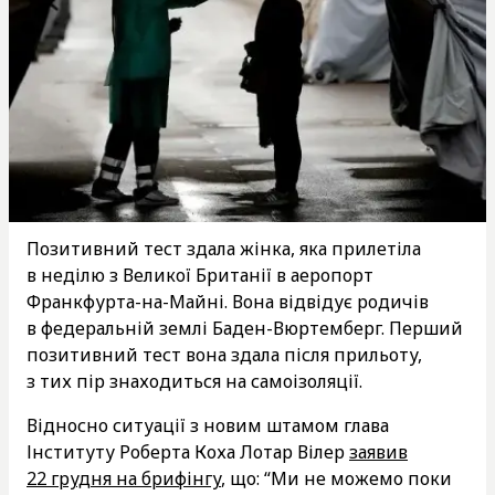
Позитивний тест здала жінка, яка прилетіла
в неділю з Великої Британії в аеропорт
Франкфурта-на-Майні. Вона відвідує родичів
в федеральній землі Баден-Вюртемберг. Перший
позитивний тест вона здала після прильоту,
з тих пір знаходиться на самоізоляції.
Відносно ситуації з новим штамом глава
Інституту Роберта Коха Лотар Вілер
заявив
22 грудня на брифінгу
, що: “Ми не можемо поки