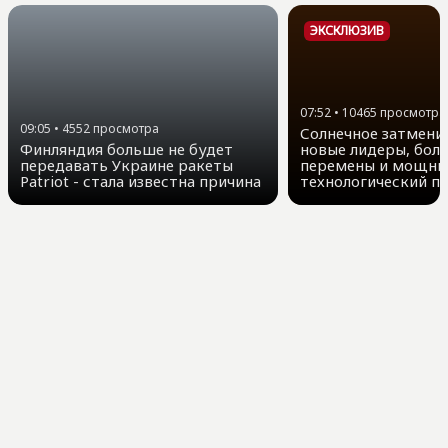
ЭКСКЛЮЗИВ
07:52
•
10465
просмотра
09:05
•
4552
просмотра
Солнечное затмение
Финляндия больше не будет
новые лидеры, бол
передавать Украине ракеты
перемены и мощны
Patriot - стала известна причина
технологический п