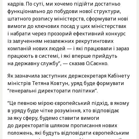
кадрів. По суті, ми хочемо підійти достатньо
функціонально до побудови нової структури,
штатного розпису міністерств, сформувати нові
вимоги до ключових посад у цих міністерствах
і набрати через прозорий ефективний конкурс
із залученням незалежних рекрутингових
компаній нових людей — і які працювали і зараз
працюють в системі, і які вперше прийдуть
на державну службу”, — сказав О.Саєнко.
Як зазначила заступник держсекретаря Кабінету
міністрів Тетяна Ковтун, уряд буде формувати
“генеральні директорати політики”.
“Це певною мірою європейський підхід, в якому
в уряду буде чітке розуміння, хто відповідає
за яку сферу, будемо ставити вимоги
до директоратів шляхом прописання нових
положень, які будуть відповідати європейським