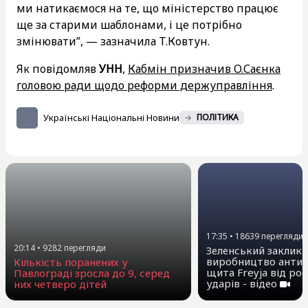
ми натикаємося на те, що міністерство працює
ще за старими шаблонами, і це потрібно
змінювати”, — зазначила Т.Ковтун.
Як повідомляв
УНН
,
Кабмін призначив О.Саєнка
головою ради щодо реформи держуправління
.
Українські Національні Новини
ПОЛІТИКА
17:35
•
18639
перегляди
20:14
•
9282
перегляди
Зеленський заклика
виробництво антиб
Кількість поранених у
щита Freyja від ро
Павлограді зросла до 9, серед
ударів - відео
них четверо дітей