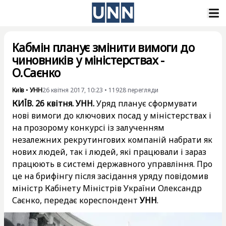
Кабмін планує змінити вимоги до
чиновників у міністерствах -
О.Саєнко
Київ
•
УНН
26 квітня 2017, 10:23
•
11928
перегляди
КИЇВ. 26 квітня. УНН.
Уряд планує сформувати
нові вимоги до ключових посад у міністерствах і
на прозорому конкурсі із залученням
незалежних рекрутингових компаній набрати як
нових людей, так і людей, які працювали і зараз
працюють в системі державного управління. Про
це на брифінгу після засідання уряду повідомив
міністр Кабінету Міністрів України Олександр
Саєнко, передає кореспондент
УНН
.