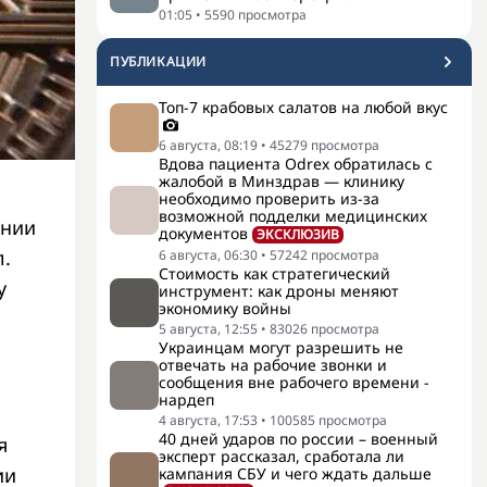
01:05
•
5590
просмотра
ПУБЛИКАЦИИ
Топ-7 крабовых салатов на любой вкус
6 августа, 08:19
•
45279
просмотра
Вдова пациента Odrex обратилась с
жалобой в Минздрав — клинику
необходимо проверить из-за
возможной подделки медицинских
ении
документов
ЭКСКЛЮЗИВ
л.
6 августа, 06:30
•
57242
просмотра
Стоимость как стратегический
у
инструмент: как дроны меняют
экономику войны
5 августа, 12:55
•
83026
просмотра
Украинцам могут разрешить не
отвечать на рабочие звонки и
сообщения вне рабочего времени -
нардеп
4 августа, 17:53
•
100585
просмотра
40 дней ударов по россии – военный
я
эксперт рассказал, сработала ли
ии
кампания СБУ и чего ждать дальше