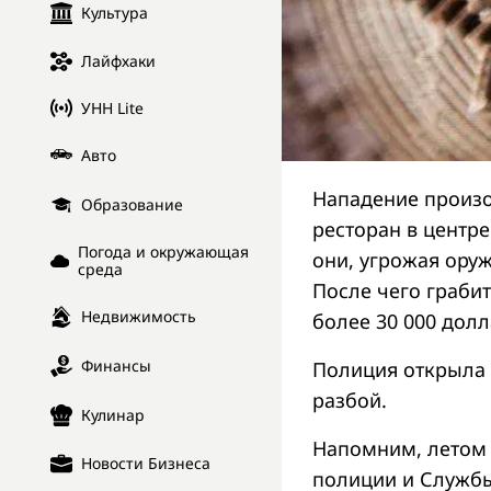
Культура
Лайфхаки
УНН Lite
Авто
Нападение произо
Образование
ресторан в центр
Погода и окружающая
они, угрожая оруж
среда
После чего граби
Недвижимость
более 30 000 дол
Финансы
Полиция открыла у
разбой.
Кулинар
Напомним, летом 
Новости Бизнеса
полиции и Службы