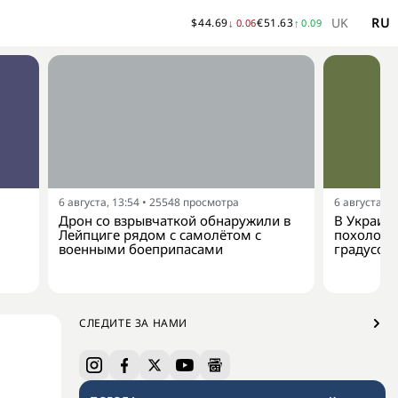
UK
RU
$
44.69
€
51.63
↓
0.06
↑
0.09
6 августа, 13:54
•
25548
просмотра
6 августа, 1
Дрон со взрывчаткой обнаружили в
В Украину
Лейпциге рядом с самолётом с
похолода
военными боеприпасами
градусов
СЛЕДИТЕ ЗА НАМИ