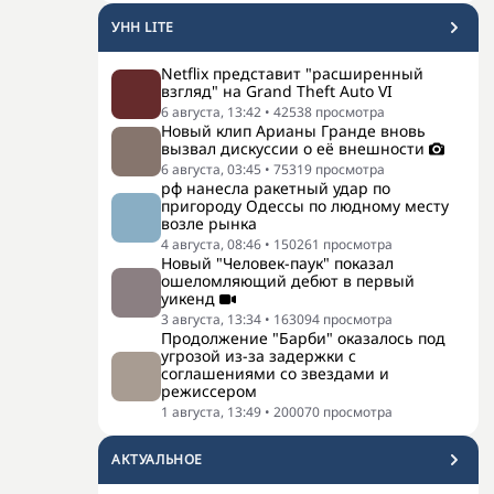
УНН LITE
Netflix представит "расширенный
взгляд" на Grand Theft Auto VI
6 августа, 13:42
•
42538
просмотра
Новый клип Арианы Гранде вновь
вызвал дискуссии о её внешности
6 августа, 03:45
•
75319
просмотра
рф нанесла ракетный удар по
пригороду Одессы по людному месту
возле рынка
4 августа, 08:46
•
150261
просмотра
Новый "Человек-паук" показал
ошеломляющий дебют в первый
уикенд
3 августа, 13:34
•
163094
просмотра
Продолжение "Барби" оказалось под
угрозой из-за задержки с
соглашениями со звездами и
режиссером
1 августа, 13:49
•
200070
просмотра
АКТУАЛЬНОЕ