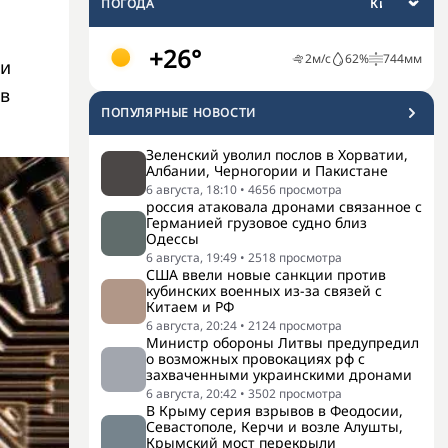
ПОГОДА
+26°
2
м/с
62
%
744
мм
ли
в
ПОПУЛЯРНЫЕ НОВОСТИ
Зеленский уволил послов в Хорватии,
Албании, Черногории и Пакистане
6 августа, 18:10
•
4656
просмотра
россия атаковала дронами связанное с
Германией грузовое судно близ
Одессы
6 августа, 19:49
•
2518
просмотра
США ввели новые санкции против
кубинских военных из-за связей с
Китаем и РФ
6 августа, 20:24
•
2124
просмотра
Министр обороны Литвы предупредил
о возможных провокациях рф с
захваченными украинскими дронами
6 августа, 20:42
•
3502
просмотра
В Крыму серия взрывов в Феодосии,
Севастополе, Керчи и возле Алушты,
Крымский мост перекрыли