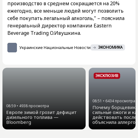
производство в среднем сокращается на 20%
ежегодно, все меньше людей могут позволить
себе покупать легальный алкоголь," – пояснила
генеральный директор компании Eastern
Beverage Trading О.Ивушкина.
Украинские Национальные Новости
ЭКОНОМИКА
ЭКСКЛЮЗИВ
08:51
•
6434
просмотра
08:59
•
4938
просмотра
Почему борщевик 
Европе зимой грозит дефицит
сильные ожоги и ка
дизельного топлива —
действовать после
Bloomberg
объяснила аллергол