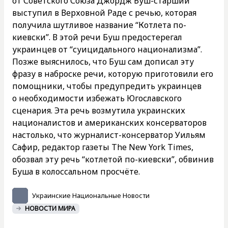
от Советского Союза Джордж Буш-старший
выступил в Верховной Раде с речью, которая
получила шутливое название “Котлета по-
киевски”. В этой речи Буш предостерегал
украинцев от “суицидального национализма”.
Позже выяснилось, что Буш сам дописал эту
фразу в наброске речи, которую приготовили его
помощники, чтобы предупредить украинцев
о необходимости избежать Югославского
сценария. Эта речь возмутила украинских
националистов и американских консерваторов
настолько, что журналист-консерватор Уильям
Сафир, редактор газеты The New York Times,
обозвал эту речь “котлетой по-киевски”, обвинив
Буша в колоссальном просчёте.
Украинские Национальные Новости
НОВОСТИ МИРА