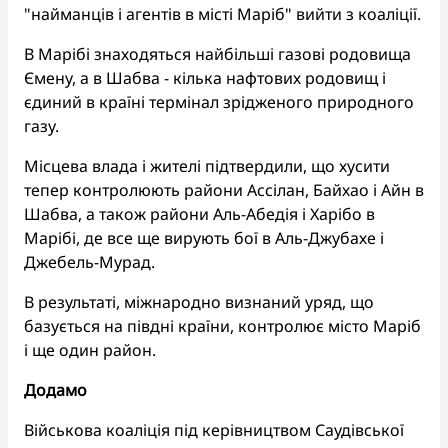
"найманців і агентів в місті Маріб" вийти з коаліції.
В Марібі знаходяться найбільші газові родовища
Ємену, а в Шабва - кілька нафтових родовищ і
єдиний в країні термінал зрідженого природного
газу.
Місцева влада і жителі підтвердили, що хусити
тепер контролюють райони Ассілан, Байхао і Айн в
Шабва, а також райони Аль-Абедія і Харібо в
Марібі, де все ще вирують бої в Аль-Джубахе і
Джебель-Мурад.
В результаті, міжнародно визнаний уряд, що
базується на півдні країни, контролює місто Маріб
і ще один район.
Додамо
Військова коаліція під керівництвом Саудівської