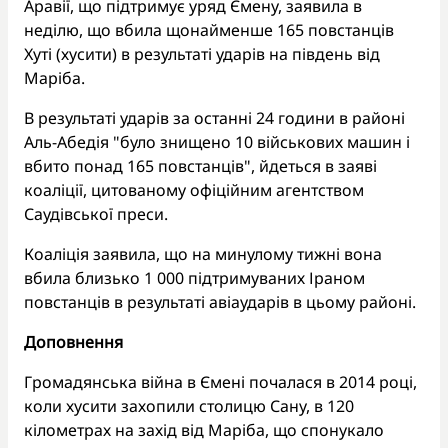
Аравії, що підтримує уряд Ємену, заявила в
неділю, що вбила щонайменше 165 повстанців
Хуті (хусити) в результаті ударів на південь від
Маріба.
В результаті ударів за останні 24 години в районі
Аль-Абедія "було знищено 10 військових машин і
вбито понад 165 повстанців", йдеться в заяві
коаліції, цитованому офіційним агентством
Саудівської преси.
Коаліція заявила, що на минулому тижні вона
вбила близько 1 000 підтримуваних Іраном
повстанців в результаті авіаударів в цьому районі.
Доповнення
Громадянська війна в Ємені почалася в 2014 році,
коли хусити захопили столицю Сану, в 120
кілометрах на захід від Маріба, що спонукало