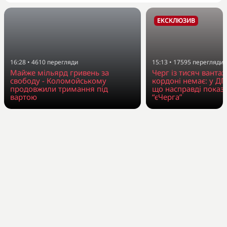
ЕКСКЛЮЗИВ
16:28
•
4610
перегляди
15:13
•
17595
перегляди
Майже мільярд гривень за
Черг із тисяч вантаж
свободу - Коломойському
кордоні немає: у Д
продовжили тримання під
що насправді показ
вартою
“єЧерга”