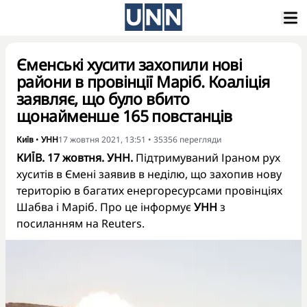
Єменські хусити захопили нові
райони в провінції Маріб. Коаліція
заявляє, що було вбито
щонайменше 165 повстанців
Київ
•
УНН
17 жовтня 2021, 13:51
•
35356
перегляди
КИЇВ. 17 жовтня. УНН.
Підтримуваний Іраном рух
хуситів в Ємені заявив в неділю, що захопив нову
територію в багатих енергоресурсами провінціях
Шабва і Маріб. Про це інформує
УНН
з
посиланням на Reuters.