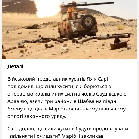
Деталі
Військовий представник хуситів Яхія Сарі
повідомив, що сили хусити, які борються з
операцією коаліційних сил на чолі з Саудівською
Аравією, взяли три райони в Шабва на півдні
Ємену і ще два в Марібі - останньому північному
оплоті законного уряду.
Сарі додав, що сили хуситів будуть продовжувати
"звільняти і очищати" Маріб, і закликав