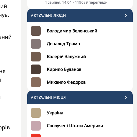
4 серпня, 14:04
•
119089
перегляди
ний
нув.
АКТУАЛЬНI ЛЮДИ
Володимир Зеленський
чений
Дональд Трамп
Валерій Залужний
Кирило Буданов
ня
и
Михайло Федоров
і
АКТУАЛЬНІ МІСЦЯ
Україна
Сполучені Штати Америки
орів