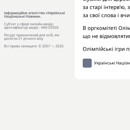
за старі інтерв’ю
Інформаційне агентство «Українські
за свої слова і вч
Національні Новини».
Cуб'єкт у сфері онлайн-медіа;
В оргкомітеті Олі
ідентифікатор медіа - R40-05926
що не відмовлятим
Ресурс призначений для осіб, які
досягли 21-річного віку
Всі права захищені. © 2007 — 2026
Олімпійські ігри 
Українські Націо