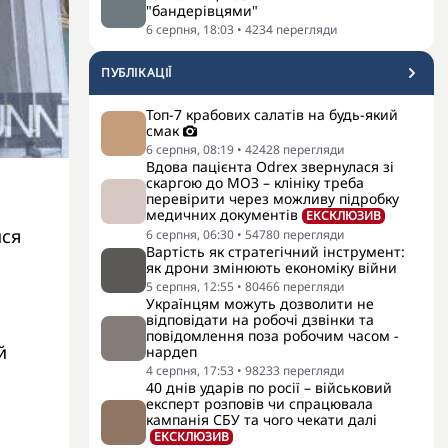
"бандерівцями"
6 серпня, 18:03
•
4234
перегляди
ПУБЛІКАЦІЇ
Топ-7 крабових салатів на будь-який
смак
6 серпня, 08:19
•
42428
перегляди
Вдова пацієнта Odrex звернулася зі
скаргою до МОЗ – клініку треба
перевірити через можливу підробку
медичних документів
ЕКСКЛЮЗИВ
ися
6 серпня, 06:30
•
54780
перегляди
Вартість як стратегічний інструмент:
як дрони змінюють економіку війни
5 серпня, 12:55
•
80466
перегляди
Українцям можуть дозволити не
відповідати на робочі дзвінки та
повідомлення поза робочим часом -
й
нардеп
4 серпня, 17:53
•
98233
перегляди
40 днів ударів по росії – військовий
експерт розповів чи спрацювала
кампанія СБУ та чого чекати далі
ЕКСКЛЮЗИВ