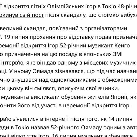
 відкриття літніх Олімпійських ігор в Токіо 48-річ
окинув свій пост
після скандалу, що стрімко вибух
великий скандал, пов’язаний з організаторами
ї. 19 липня прохання про відставку подав призна
монії відкриття Ігор 52-річний музикант Кейго
о призначення на цю посаду в японських ЗМІ
 інтерв’ю, яке він дав одному з місцевих музичних
оці. У ньому Оямада зізнавався, що під час навчан
ично знущався над однокласниками з обмеженим
 цьому він сміявся, описуючи свої вчинки.
а музиканта викликали обурення жителів Японії, як
нити його від участі в церемонії відкриття Ігор.
в’ю з’явилися в інтернеті після того, як 14 липня
ади в Токіо назвав 52-річного Оямаду одним з авт
нії відкриття Ігор. 16 липня музикант вибачився