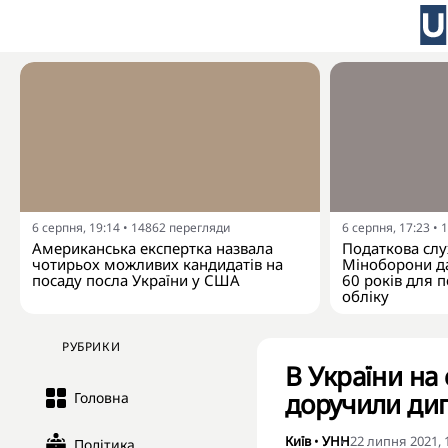
6 серпня, 19:14
•
14862
перегляди
6 серпня, 17:23
•
1
Американська експертка назвала
Податкова слу
чотирьох можливих кандидатів на
Міноборони да
посаду посла України у США
60 років для п
обліку
РУБРИКИ
В України на 
доручили ди
Головна
Київ
•
УНН
22 липня 2021, 
Політика