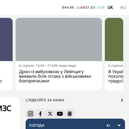
UK
RU
$
44.69
€
51.63
↓
0.06
↑
0.09
6 серпня, 13:54
•
21699
перегляди
6 серпня, 13
Дрон із вибухівкою у Лейпцигу
В Україну
виявили біля літака з військовими
похолодан
о
боєприпасами
градусів
СЛІДКУЙТЕ ЗА НАМИ
 МЗС
ПОГОДА