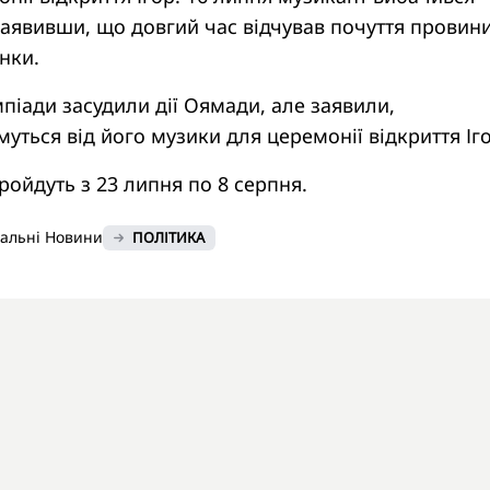
, заявивши, що довгий час відчував почуття провин
инки.
мпіади засудили дії Оямади, але заявили,
уться від його музики для церемонії відкриття Іго
пройдуть з 23 липня по 8 серпня.
нальні Новини
ПОЛІТИКА