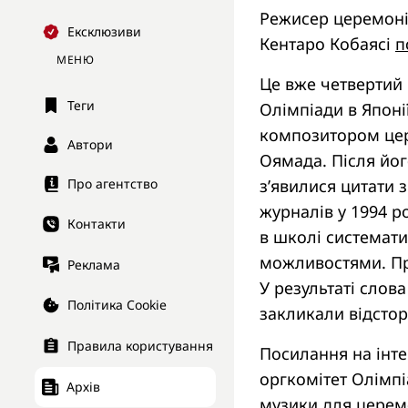
Режисер церемонії
Ексклюзиви
Кентаро Кобаясі
п
МЕНЮ
Це вже четвертий 
Теги
Олімпіади в Японі
композитором цере
Автори
Оямада. Після йог
з’явилися цитати з
Про агентство
журналів у 1994 р
Контакти
в школі системат
можливостями. При
Реклама
У результаті слов
Політика Cookie
закликали відсторо
Правила користування
Посилання на інтер
оргкомітет Олімпі
Архів
музики для церемо