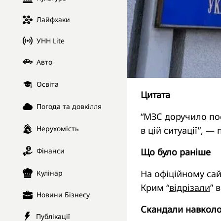
Лайфхаки
УНН Lite
Авто
Освіта
Цитата
Погода та довкілля
“МЗС доручило пос
Нерухомість
в цій ситуації”, —
Що було раніше
Фінанси
На офіційному сай
Кулінар
Крим “
відрізали
” 
Новини Бізнесу
Скандали навколо
Публікації