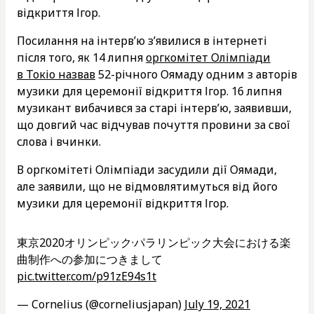
відкриття Ігор.
Посилання на інтерв’ю з’явилися в інтернеті
після того, як 14 липня
оргкомітет Олімпіади
в Токіо назвав
52-річного Оямаду одним з авторів
музики для церемонії відкриття Ігор. 16 липня
музикант вибачився за старі інтерв’ю, заявивши,
що довгий час відчував почуття провини за свої
слова і вчинки.
В оргкомітеті Олімпіади засудили дії Оямади,
але заявили, що не відмовлятимуться від його
музики для церемонії відкриття Ігор.
東京2020オリンピック·パラリンピック大会における楽
曲制作への参加につきまして
pic.twitter.com/p91zE94s1t
— Cornelius (@corneliusjapan)
July 19, 2021