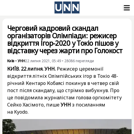
Черговий кадровий скандал
організаторів Олімпіади: режисер
відкриття Ігор-2020 у Токіо пішов у
відставку через жарти про Голокост
Київ
•
УНН
22 липня 2021, 05:49
•
28086
перегляди
КИЇВ. 22 липня. УНН.
Режисер церемонії
відкриття літніх Олімпійських ігор в Токіо 48-
річний Кентаро Кобаясі покинув в четвер свій
пост після скандалу, що стрімко вибухнув. Про
це повідомила журналістам голова оргкомітету
Сейко Хасімото, пише
УНН
з
посиланням
на Kyodo
.