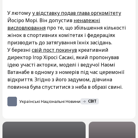
У лютому
у відставку подав глава оргкомітету
Йосіро Морі. Він допустив
неналежні
висловлювання
про те, що збільшення кількості
жінок в спортивних комітетах і федераціях
призводить до затягування їхніх засідань.
У березні
свій пост покинув
креативний
директор Ігор Хіросі Сасакі, який пропонував
ідею участі акторки, моделі і ведучої Наомі
Ватанабе в одному з номерів під час церемонії
відкриття. Згідно з його задумом, дівчина
повинна була спуститися з неба в образі свині.
Українські Національні Новини
СВІТ