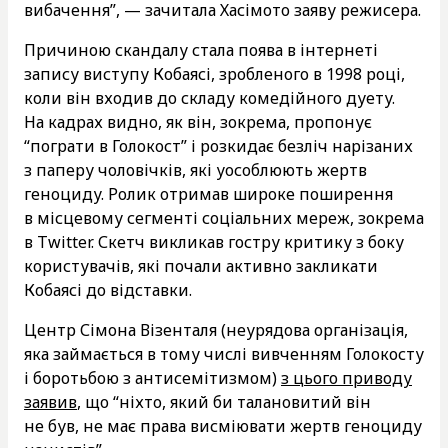
вибачення”, — зачитала Хасімото заяву режисера.
Причиною скандалу стала поява в інтернеті
запису виступу Кобаясі, зробленого в 1998 році,
коли він входив до складу комедійного дуету.
На кадрах видно, як він, зокрема, пропонує
“пограти в Голокост” і розкидає безліч нарізаних
з паперу чоловічків, які уособлюють жертв
геноциду. Ролик отримав широке поширення
в місцевому сегменті соціальних мереж, зокрема
в Twitter. Скетч викликав гостру критику з боку
користувачів, які почали активно закликати
Кобаясі до відставки.
Центр Сімона Візенталя (неурядова організація,
яка займається в тому числі вивченням Голокосту
і боротьбою з антисемітизмом)
з цього приводу
заявив
, що “ніхто, який би талановитий він
не був, не має права висміювати жертв геноциду