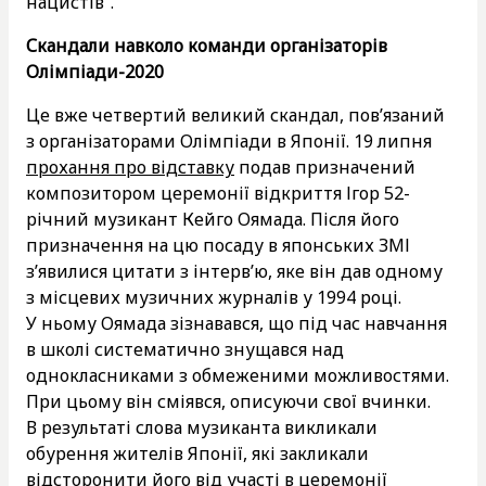
нацистів”.
Скандали навколо команди організаторів
Олімпіади-2020
Це вже четвертий великий скандал, пов’язаний
з організаторами Олімпіади в Японії. 19 липня
прохання про відставку
подав призначений
композитором церемонії відкриття Ігор 52-
річний музикант Кейго Оямада. Після його
призначення на цю посаду в японських ЗМІ
з’явилися цитати з інтерв’ю, яке він дав одному
з місцевих музичних журналів у 1994 році.
У ньому Оямада зізнавався, що під час навчання
в школі систематично знущався над
однокласниками з обмеженими можливостями.
При цьому він сміявся, описуючи свої вчинки.
В результаті слова музиканта викликали
обурення жителів Японії, які закликали
відсторонити його від участі в церемонії