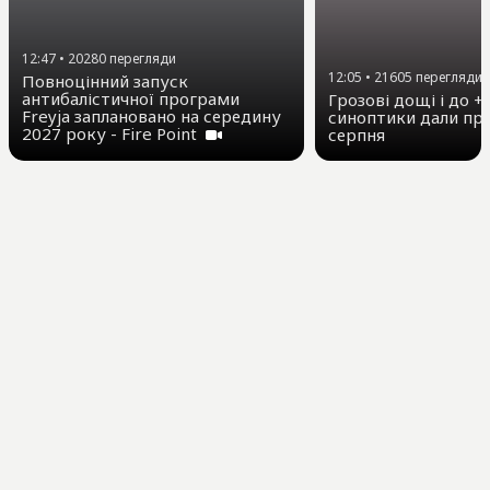
12:47
•
20280
перегляди
12:05
•
21605
перегляди
Повноцінний запуск
антибалістичної програми
Грозові дощі і до +3
Freyja заплановано на середину
синоптики дали про
2027 року - Fire Point
серпня