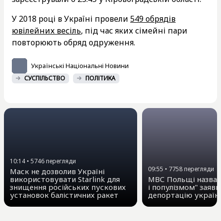
У 2018 році в Україні провели
549 обрядів
ювілейних весіль
, під час яких сімейні пари
повторюють обряд одруження.
Українські Національні Новини
СУСПІЛЬСТВО
ПОЛІТИКА
10:14
•
5746
перегляди
09:55
•
7758
перегляди
Маск не дозволив Україні
використовувати Starlink для
МВС Польщі назвал
знищення російських пускових
і популізмом" заяви
установок балістичних ракет
депортацію україн