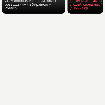
США відновили повний обмін
російських атак заг
розвідданими з Україною –
людей, серед них 13
Politico
дівчина