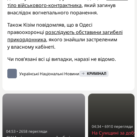
тіло військового-контрактника
, який загинув
внаслідок вогнепального поранення.
Також Кізім повідомляв, що в Одесі
правоохоронці
розслідують обставини загибелі
прикордонника
, якого знайшли застреленим
у власному кабінеті.
Чи пов’язані всі ці випадки, наразі не відомо.
Українські Національні Новини
КРИМІНАЛ
04:34
•
6910
перегляди
04:53
•
2658
перегляди
На Сумщині за добу