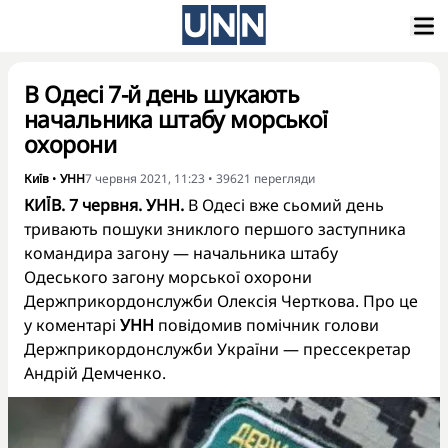
В Одесі 7-й день шукають
начальника штабу морської
охорони
Київ
•
УНН
7 червня 2021, 11:23
•
39621
перегляди
КИЇВ. 7 червня. УНН.
В Одесі вже сьомий день
тривають пошуки зниклого першого заступника
командира загону — начальника штабу
Одеського загону морської охорони
Держприкордонслужби Олексія Черткова. Про це
у коментарі
УНН
повідомив помічник голови
Держприкордонслужби України — прессекретар
Андрій Демченко.