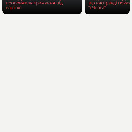
продовжили тримання під
що насправді показ
вартою
“єЧерга”