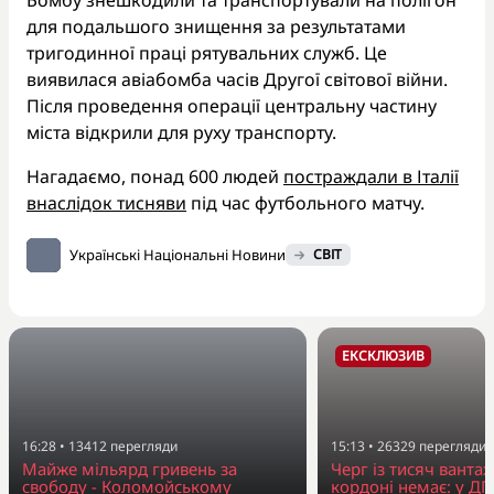
для подальшого знищення за результатами
тригодинної праці рятувальних служб. Це
виявилася авіабомба часів Другої світової війни.
Після проведення операції центральну частину
міста відкрили для руху транспорту.
Нагадаємо, понад 600 людей
постраждали в Італії
внаслідок тисняви
під час футбольного матчу.
Українські Національні Новини
СВІТ
ЕКСКЛЮЗИВ
16:28
•
13412
перегляди
15:13
•
26329
перегляди
Майже мільярд гривень за
Черг із тисяч вантаж
свободу - Коломойському
кордоні немає: у Д