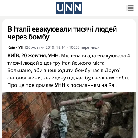
В Італії евакуювали тисячі людей
через бомбу
Київ
•
УНН
20 жовтня 2019, 18:14
•
10653
перегляди
КИЇВ. 20 жовтня. УНН.
Місцева влада евакуювала 4
тисячі людей з центру італійського міста
Больцано, аби знешкодити бомбу часів Другої
світової війни, знайдену під час будівельних робіт.
Про це повідомляє
УНН
з посиланням на Rai.