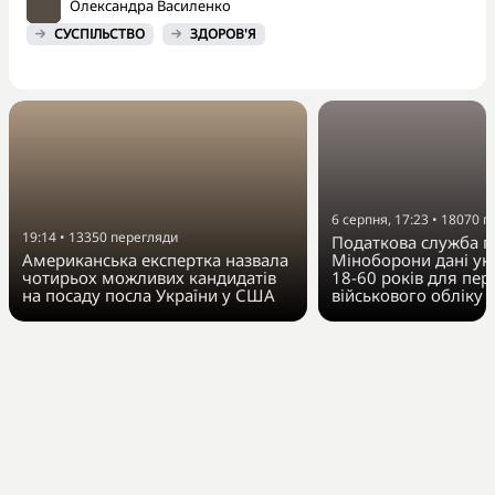
Олександра Василенко
СУСПІЛЬСТВО
ЗДОРОВ'Я
6 серпня, 17:23
•
18070
п
19:14
•
13350
перегляди
Податкова служба п
Американська експертка назвала
Міноборони дані укр
чотирьох можливих кандидатів
18-60 років для пер
на посаду посла України у США
військового обліку