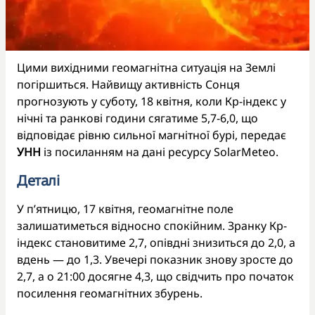
Цими вихідними геомагнітна ситуація на Землі
погіршиться. Найвищу активність Сонця
прогнозують у суботу, 18 квітня, коли Кp-індекс у
нічні та ранкові години сягатиме 5,7-6,0, що
відповідає рівню сильної магнітної бурі, передає
УНН
із посиланням на дані ресурсу SolarMeteo.
Деталі
У п’ятницю, 17 квітня, геомагнітне поле
залишатиметься відносно спокійним. Зранку Кp-
індекс становитиме 2,7, опівдні знизиться до 2,0, а
вдень — до 1,3. Увечері показник знову зросте до
2,7, а о 21:00 досягне 4,3, що свідчить про початок
посилення геомагнітних збурень.