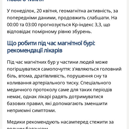
У понеділок, 20 квітня, геомагнітна активність, за
попередніми даними, продовжить слабшати. На
00:00 та 03:00 прогнозується Кp-індекс 3,3, що
відповідає помірному рівню збурень.
Що робити під час магнітної бурі:
рекомендації лікарів
Під час магнітних бур у частини людей може
погіршуватися самопочуття: з’являються головний
біль, втома, дратівливість, порушення сну та
коливання артеріального тиску. Спеціального
медичного протоколу саме для таких періодів
немає, однак лікарі радять дотримуватися
базових правил, які допомагають зменшити
неприємні симптоми.
Медики рекомендують насамперед стежити за
водним балансом.