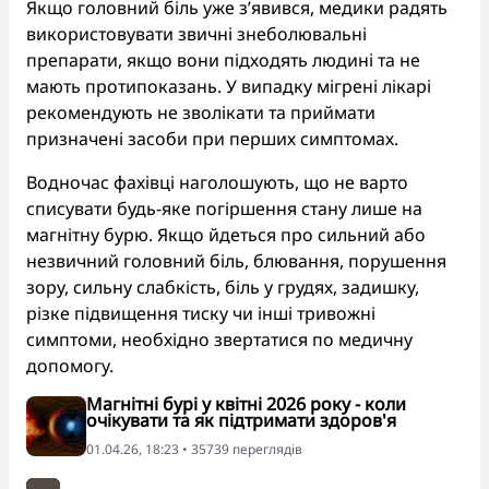
Якщо головний біль уже з’явився, медики радять
використовувати звичні знеболювальні
препарати, якщо вони підходять людині та не
мають протипоказань. У випадку мігрені лікарі
рекомендують не зволікати та приймати
призначені засоби при перших симптомах.
Водночас фахівці наголошують, що не варто
списувати будь-яке погіршення стану лише на
магнітну бурю. Якщо йдеться про сильний або
незвичний головний біль, блювання, порушення
зору, сильну слабкість, біль у грудях, задишку,
різке підвищення тиску чи інші тривожні
симптоми, необхідно звертатися по медичну
допомогу.
Магнітні бурі у квітні 2026 року - коли
очікувати та як підтримати здоров'я
01.04.26, 18:23 • 35739 переглядiв