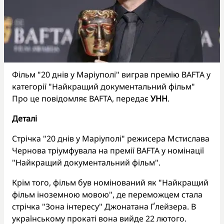
Фільм "20 днів у Маріуполі" виграв премію BAFTA у
категорії "Найкращий документальний фільм"
Про це повідомляє BAFTA, передає
УНН
.
Деталі
Стрічка "20 днів у Маріуполі" режисера Мстислава
Чернова тріумфувала на премії BAFTA у номінації
"Найкращий документальний фільм".
Крім того, фільм був номінований як "Найкращий
фільм іноземною мовою", де переможцем стала
стрічка "Зона інтересу" Джонатана Ґлейзера. В
українському прокаті вона вийде 22 лютого.