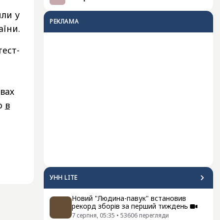
или у
РЕКЛАМА
їни.
тест-
овах
но
в
УНН LITE
Новий "Людина-павук" встановив
рекорд зборів за перший тиждень
7 серпня, 05:35
•
53606
перегляди