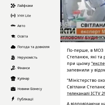
Лайфхаки
УНН Lite
Авто
Освіта
Погода та довкілля
По-перше, в МОЗ 
Степанюк, які та 
Нерухомість
при цьому
"експе
Фінанси
запевнили у відом
Кулінар
"Міністерство ох
Світлани Степаню
Новини Бізнесу
телеканалі ICTV 2
Публікації
А відповідаючи н