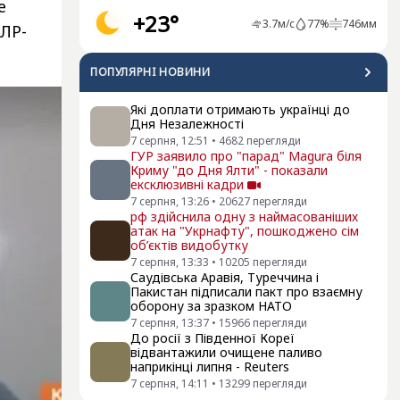
е
+23°
3.7
м/с
77
%
746
мм
ПЛР-
ПОПУЛЯРНI НОВИНИ
Які доплати отримають українці до
Дня Незалежності
7 серпня, 12:51
•
4682
перегляди
ГУР заявило про "парад" Magura біля
Криму "до Дня Ялти" - показали
ексклюзивні кадри
7 серпня, 13:26
•
20627
перегляди
рф здійснила одну з наймасованіших
атак на "Укрнафту", пошкоджено сім
об’єктів видобутку
7 серпня, 13:33
•
10205
перегляди
Саудівська Аравія, Туреччина і
Пакистан підписали пакт про взаємну
оборону за зразком НАТО
7 серпня, 13:37
•
15966
перегляди
До росії з Південної Кореї
відвантажили очищене паливо
наприкінці липня - Reuters
7 серпня, 14:11
•
13299
перегляди