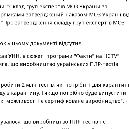
: "Склад груп експертів МОЗ України за
ямками затверджений наказом МОЗ Україні ві
4
"Про затвердження складу груп експертів МОЗ
к у цьому документі відсутнє.
сав
УНН
, в сюжеті програми "Факти" на "ICTV"
ла, що виробництво українських ПЛР-тестів
зробити 2 млн тестів, які потрібні і для каранти
оду з карантину. І якщо потрібно буде випустити
акі можливості і є сертифіковане виробництво", -
сувалося, що виробництво ПЛР-тестів не