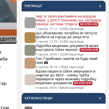
ПУБЛІКАЦІЇ
Черг із тисяч вантажівок на кордоні
немає: у ДПСУ пояснили, що насправді
показує система “єЧерга”
ЕКСКЛЮЗИВ
7 серпня, 15:13
•
34093
перегляди
Що обов’язково потрібно встигнути
зробити на городі до кінця літа
7 серпня, 12:39
•
32406
перегляди
Підробка медичних документів може
коштувати Odrex ліцензії
ЕКСКЛЮЗИВ
и
7 серпня, 06:00
•
42049
перегляди
себе
Топ-7 крабових салатів на будь-який
смак
,
6 серпня, 08:19
•
79092
перегляди
Вдова пацієнта Odrex звернулася зі
скаргою до МОЗ – клініку треба
перевірити через можливу підробку
тар
медичних документів
ЕКСКЛЮЗИВ
6 серпня, 06:30
•
86846
перегляди
АКТУАЛЬНI ЛЮДИ
ртом