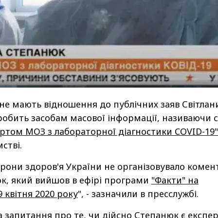
не мають відношення до публічних заяв Світлан
робить засобам масової інформації, називаючи 
ртом МОЗ з лабораторної діагностики COVID-19"
стві.
орони здоров'я України не організовувало комен
к, який вийшов в ефірі програми
"Факти" на
9 квітня 2020 року
", - зазначили в пресслужбі.
а запитання про те, чи дійсно Степанюк є експе