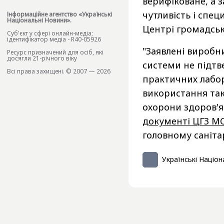
верифіковане, а з
чутливість і спец
Інформаційне агентство «Українські
Національні Новини».
Центрі громадсько
Cуб'єкт у сфері онлайн-медіа;
ідентифікатор медіа - R40-05926
"Заявлені виробни
Ресурс призначений для осіб, які
досягли 21-річного віку
системи не підтв
Всі права захищені. © 2007 — 2026
практичних лабора
використання тако
охорони здоров'я 
документі ЦГЗ МО
головному саніта
Українські Націон