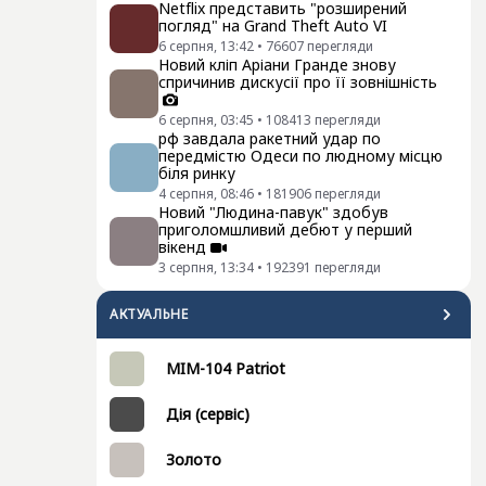
Netflix представить "розширений
погляд" на Grand Theft Auto VI
6 серпня, 13:42
•
76607
перегляди
Новий кліп Аріани Гранде знову
спричинив дискусії про її зовнішність
6 серпня, 03:45
•
108413
перегляди
рф завдала ракетний удар по
передмістю Одеси по людному місцю
біля ринку
4 серпня, 08:46
•
181906
перегляди
Новий "Людина-павук" здобув
приголомшливий дебют у перший
вікенд
3 серпня, 13:34
•
192391
перегляди
АКТУАЛЬНЕ
MIM-104 Patriot
Дія (сервіс)
Золото