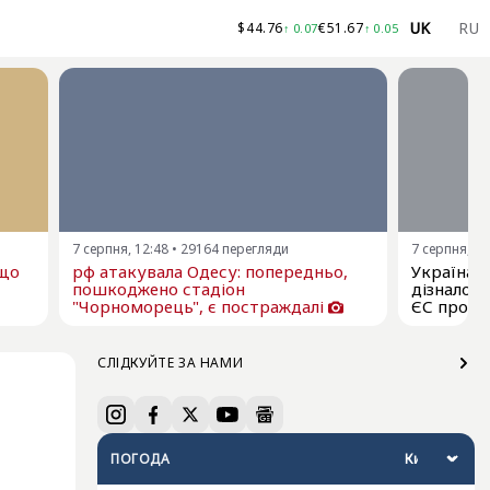
UK
RU
$
44.76
€
51.67
↑
0.07
↑
0.05
7 серпня, 12:48
•
29164
перегляди
7 серпня, 11
ещо
рф атакувала Одесу: попередньо,
Україна я
пошкоджено стадіон
дізналос
"Чорноморець", є постраждалі
ЄС про р
СЛІДКУЙТЕ ЗА НАМИ
ПОГОДА