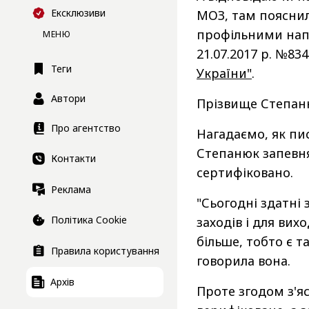
Ексклюзиви
МОЗ, там пояснили
профільними напр
МЕНЮ
21.07.2017 р. №83
Теги
України"
.
Автори
Прізвище Степаню
Про агентство
Нагадаємо, як пи
Степанюк запевня
Контакти
сертифіковано.
Реклама
"Сьогодні здатні 
Політика Cookie
заходів і для вих
більше, тобто є т
Правила користування
говорила вона.
Архів
Проте згодом з'я