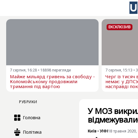
ЕКСКЛЮЗИВ
7 серпня, 16:28
•
18898
перегляди
7 серпня, 15:13
•
3
Майже мільярд гривень за свободу -
Черг із тисяч
Коломойському продовжили
немає: у ДПС
тримання під вартою
насправді пок
РУБРИКИ
У МОЗ викрил
відмежувалися
Головна
Київ
•
УНН
18 травня 2020, 
Політика