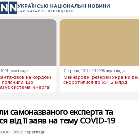
4091
перегляди
7 серпня, 13:14
•
31098
перегляди
 вантажівок на кордоні
Міжнародні резерви України д
У пояснили, що
скоротилися до $51,2 млрд
азує система “єЧерга”
и самоназваного експерта та
 від її заяв на тему COVID-19
03:36
•
20525
перегляди