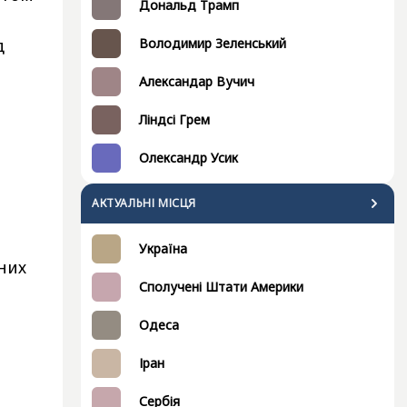
Дональд Трамп
д
Володимир Зеленський
Александар Вучич
Ліндсі Грем
Олександр Усик
АКТУАЛЬНІ МІСЦЯ
Україна
нних
Сполучені Штати Америки
Одеса
Іран
Сербія