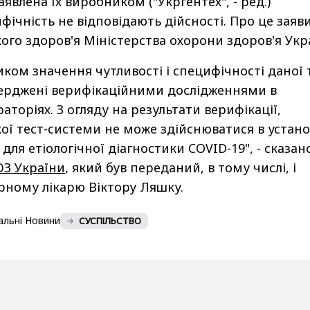
аявлена їх виробником ("Укргентех", - ред.)
ифічність не відповідають дійсності. Про це заяв
го здоров'я Міністерства охорони здоров'я Укра
ком значення чутливості і специфічності даної 
ерджені верифікаційними дослідженнями в
торіях. З огляду на результати верифікації,
ї тест-системи не може здійснюватися в устан
для етіологічної діагностики COVID-19", - сказа
З України
, який був переданий, в тому числі, і
рному лікарю Віктору Ляшку.
альні Новини
СУСПІЛЬСТВО