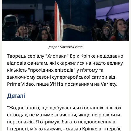
Jasper Savage/Prime
Творець серіалу "Хлопаки" Ерік Кріпке нещодавно
відповів фанатам, які скаржилися на надто велику
кількість "прохідних епізодів" у п'ятому та
заключному сезоні супергеройської сатири від
Prime Video, пише
УНН
з посиланням на Variety.
Деталі
"Жодне з того, що відбувається в останніх кількох
епізодах, не матиме значення, якщо не розкрити
персонажів. Я отримую багато невдоволення в
Інтернеті, м'яко кажучи, - сказав Кріпке в інтерв'ю