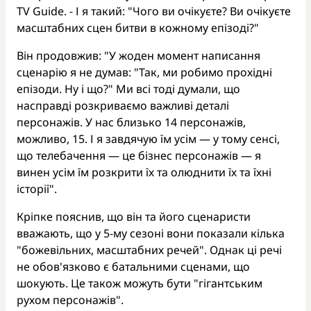
TV Guide. - І я такий: "Чого ви очікуєте? Ви очікуєте
масштабних сцен битви в кожному епізоді?"
Він продовжив: "У жоден момент написання
сценарію я не думав: "Так, ми робимо прохідні
епізоди. Ну і що?" Ми всі тоді думали, що
насправді розкриваємо важливі деталі
персонажів. У нас близько 14 персонажів,
можливо, 15. І я завдячую їм усім — у тому сенсі,
що телебачення — це бізнес персонажів — я
винен усім їм розкрити їх та олюднити їх та їхні
історії".
Кріпке пояснив, що він та його сценаристи
вважають, що у 5-му сезоні вони показали кілька
"божевільних, масштабних речей". Однак ці речі
не обов'язково є батальними сценами, що
шокують. Це також можуть бути "гігантським
рухом персонажів".