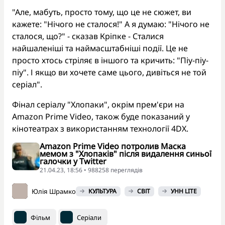
"Але, мабуть, просто тому, що це не сюжет, ви
кажете: "Нічого не сталося!" А я думаю: "Нічого не
сталося, що?" - сказав Кріпке - Сталися
найшаленіші та наймасштабніші події. Це не
просто хтось стріляє в іншого та кричить: "Піу-піу-
піу". І якщо ви хочете саме цього, дивіться не той
серіал".
Фінал серіалу "Хлопаки", окрім прем'єри на
Amazon Prime Video, також буде показаний у
кінотеатрах з використанням технології 4DX.
Amazon Prime Video потролив Маска
мемом з "Хлопаків" після видалення синьої
галочки у Twitter
21.04.23, 18:56 • 988258 переглядiв
Юлія Шрамко
КУЛЬТУРА
СВІТ
УНН LITE
Фільм
Серіали