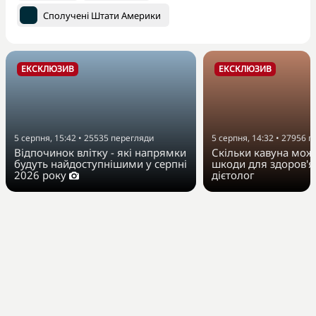
Сполучені Штати Америки
ЕКСКЛЮЗИВ
ЕКСКЛЮЗИВ
5 серпня, 15:42
•
25535
перегляди
5 серпня, 14:32
•
27956
п
Відпочинок влітку - які напрямки
Скільки кавуна можн
будуть найдоступнішими у серпні
шкоди для здоров'я
2026 року
дієтолог