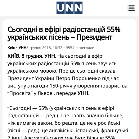
Сьогодні в ефірі радіостанцій 55%
українських пісень – Президент
Київ
•
УНН
8 грудня 2018, 18:32
•
9554
перегляди
КИЇВ. 8 грудня. УНН.
На сьогодні в ефірі
українських радіостанцій 55% пісень звучить
українською мовою. Про це сьогодні сказав
Президент України Петро Порошенко під час
виступу з нагоди 150-річчя утворення товариства
“Просвіта” у Львові, передає
УНН
.
“Сьогодні — 55% (українських пісень в ефірі
радіостанцій — ред.). І це навіть значно більше,
ніж вимагає закон, бо решта, це не є російські
(пісні — ред.), це англійські, іспанські, французькі
й інші. Але українських має бути більше 55%.