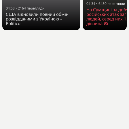
04:34
•
6430
перегляди
04:53
•
2164
перегляди
На Сумщині за добу
США відновили повний обмін
російських атак заг
розвідданими з Україною –
людей, серед них 13
Politico
дівчина