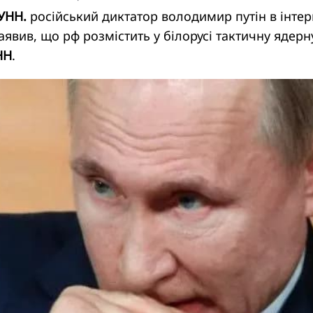
 УНН.
російський диктатор володимир путін в інтер
явив, що рф розмістить у білорусі тактичну ядерн
НН
.