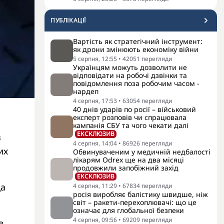
ПУБЛІКАЦІЇ
Вартість як стратегічний інструмент:
як дрони змінюють економіку війни
5 серпня, 12:55
•
42051
перегляди
Українцям можуть дозволити не
відповідати на робочі дзвінки та
повідомлення поза робочим часом -
нардеп
4 серпня, 17:53
•
63054
перегляди
40 днів ударів по росії – військовий
експерт розповів чи спрацювала
кампанія СБУ та чого чекати далі
ЕКСКЛЮЗИВ
з
4 серпня, 14:04
•
86926
перегляди
их
Обвинуваченим у медичній недбалості
лікарям Odrex ще на два місяці
продовжили запобіжний захід
ЕКСКЛЮЗИВ
ща
4 серпня, 11:29
•
67834
перегляди
росія виробляє балістику швидше, ніж
світ – ракети-перехоплювачі: що це
означає для глобальної безпеки
4 серпня, 09:56
•
69209
перегляди
в