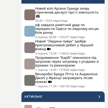
Новий кліп Аріани Гранде знову
спричинив дискусії про її зовнішність
03:45
•
1624
перегляди
рф завдала ракетний удар по
передмістю Одеси по людному місцю
біля ринку
4 серпня, 08:46
•
103237
перегляди
Новий "Людина-павук" здобув
приголомшливий дебют у перший
вікенд
3 серпня, 13:34
•
118633
перегляди
Продовження "Барбі" опинилося під
загрозою через затримку з угодами зі
зірками та режисеркою
1 серпня, 13:49
•
157839
перегляди
Виноробні Бреда Пітта та Анджеліни
Джолі у Франції загрожують лісові
пожежі
1 серпня, 11:54
•
166150
перегляди
АКТУАЛЬНЕ