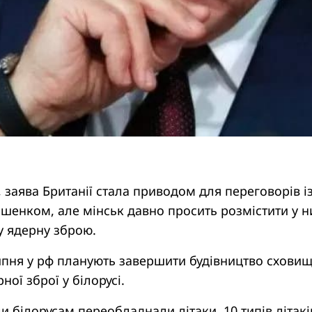
, заява Британії стала приводом для переговорів і
шенком, але мінськ давно просить розмістити у н
у ядерну зброю.
ипня у рф планують завершити будівництво схови
ної зброї у білорусі.
 білорусам переобладнали літаки, 10 типів літакі