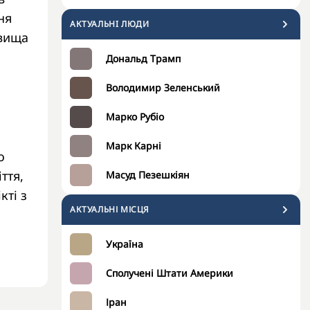
ня
АКТУАЛЬНI ЛЮДИ
овища
Дональд Трамп
Володимир Зеленський
Марко Рубіо
Марк Карні
о
ття,
Масуд Пезешкіян
кті з
АКТУАЛЬНІ МІСЦЯ
Україна
Сполучені Штати Америки
Іран