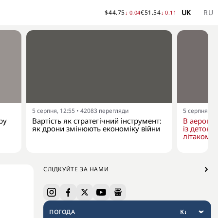
UK
RU
$
44.75
€
51.54
↓
0.04
↓
0.11
5 серпня, 12:55
•
42083
перегляди
5 серпня, 10
ру
Вартість як стратегічний інструмент:
В аеропо
як дрони змінюють економіку війни
із детона
літаком "
СЛІДКУЙТЕ ЗА НАМИ
ПОГОДА