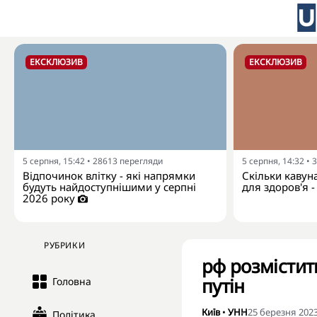
ЕКСКЛЮЗИВ
ЕКСКЛЮЗИВ
5 серпня, 15:42
•
28613
перегляди
5 серпня, 14:32
•
3
Відпочинок влітку - які напрямки
Скільки кавун
будуть найдоступнішими у серпні
для здоров'я -
2026 року
РУБРИКИ
рф розмістить
путін
Головна
Київ
•
УНН
25 березня 2023
Політика