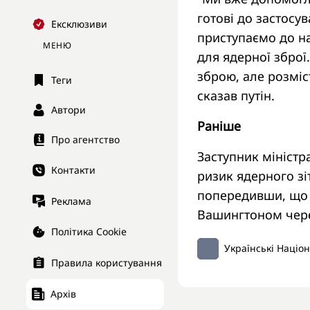
готові до застосув
Ексклюзиви
приступаємо до на
МЕНЮ
для ядерної зброї
зброю, але розміс
Теги
сказав путін.
Автори
Раніше
Про агентство
Заступник міністр
Контакти
ризик ядерного зі
попередивши, що М
Реклама
Вашингтоном через
Політика Cookie
Українські Націо
Правила користування
Архів