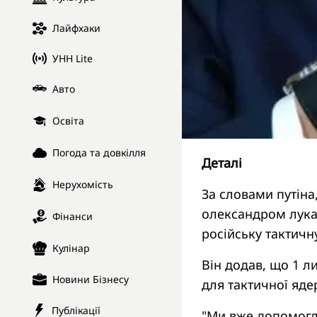
Лайфхаки
УНН Lite
Авто
Освіта
Погода та довкілля
Деталі
Нерухомість
За словами путіна
олександром лука
Фінанси
російську тактичн
Кулінар
Він додав, що 1 л
Новини Бізнесу
для тактичної ядер
Публікації
"Ми вже допомогли