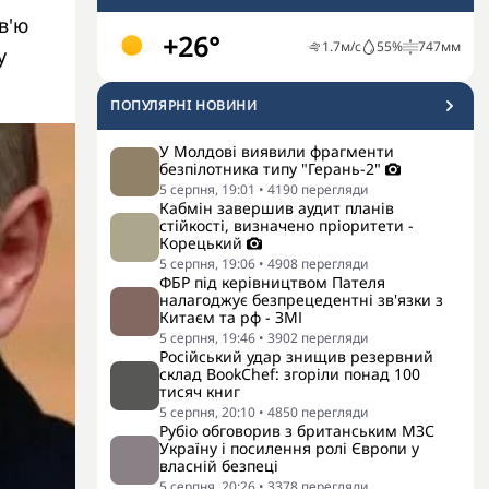
в'ю
+26°
1.7
м/с
55
%
747
мм
у
ПОПУЛЯРНI НОВИНИ
У Молдові виявили фрагменти
безпілотника типу "Герань-2"
5 серпня, 19:01
•
4190
перегляди
Кабмін завершив аудит планів
стійкості, визначено пріоритети -
Корецький
5 серпня, 19:06
•
4908
перегляди
ФБР під керівництвом Пателя
налагоджує безпрецедентні зв'язки з
Китаєм та рф - ЗМІ
5 серпня, 19:46
•
3902
перегляди
Російський удар знищив резервний
склад BookChef: згоріли понад 100
тисяч книг
5 серпня, 20:10
•
4850
перегляди
Рубіо обговорив з британським МЗС
Україну і посилення ролі Європи у
власній безпеці
5 серпня, 20:26
•
3378
перегляди