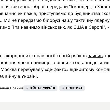
ання тактичної зброї, передали "Іскандер", з 3 квіт
вчання екіпажів, приступаємо до будівництва сх
... Ми не передаємо білорусі нашу тактичну ядерну
тимо її та навчимо військових, як США в Європі", -
а закордонних справ росії сергій рябков
заявив
, щ
ткнення досяг найвищого рівня за останні десятилі
осква перебуває у «де-факто» відкритому конфлі
 війну в Україні.
нальні Новини
ВІЙНА В УКРАЇНІ
ПОЛІТИКА