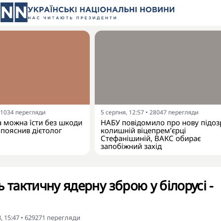
1034
перегляди
5 серпня, 12:57
•
28047
перегляди
а можна їсти без шкоди
НАБУ повідомило про нову підоз
 пояснив дієтолог
колишній віцепрем’єрці
Стефанішиній, ВАКС обирає
запобіжний захід
 тактичну ядерну зброю у білорусі -
, 15:47
•
629271
перегляди