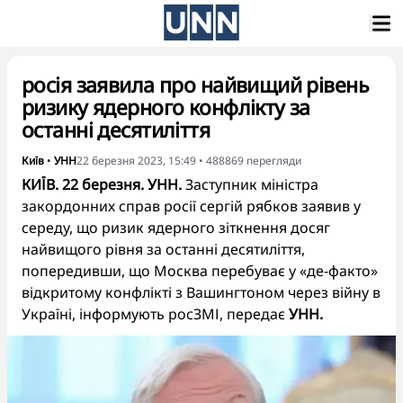
росія заявила про найвищий рівень
ризику ядерного конфлікту за
останні десятиліття
Київ
•
УНН
22 березня 2023, 15:49
•
488869
перегляди
КИЇВ. 22 березня. УНН.
Заступник міністра
закордонних справ росії сергій рябков заявив у
середу, що ризик ядерного зіткнення досяг
найвищого рівня за останні десятиліття,
попередивши, що Москва перебуває у «де-факто»
відкритому конфлікті з Вашингтоном через війну в
Україні, інформують росЗМІ, передає
УНН.