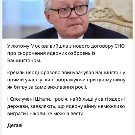
У лютому Москва вийшла з нового договору СНО
про скорочення ядерних озброєнь із
Вашингтоном.
кремль неодноразово звинувачував Вашингтон у
прямій участі у війні зображуючи при цьому війну
як битву за саме виживання росії.
І Сполучені Штати, і росія, найбільші у світі ядерні
держави, заявляють, що ядерну війну неможливо
виграти і ніколи не можна вести.
Деталі