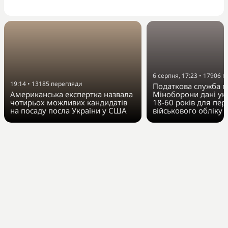
6 серпня, 17:23
•
17906
п
19:14
•
13185
перегляди
Податкова служба п
Американська експертка назвала
Міноборони дані укр
чотирьох можливих кандидатів
18-60 років для пер
на посаду посла України у США
військового обліку