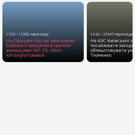
17:50
•
12365
перегляди
14:42
•
23947
перегляди
На Одещині під час виконання
На АЗС Київської о
бойового завдання втрачено
посилювати заходи 
винищувач МіГ-29, пілот
облаштовувати укр
катапультувався
Ткаченко