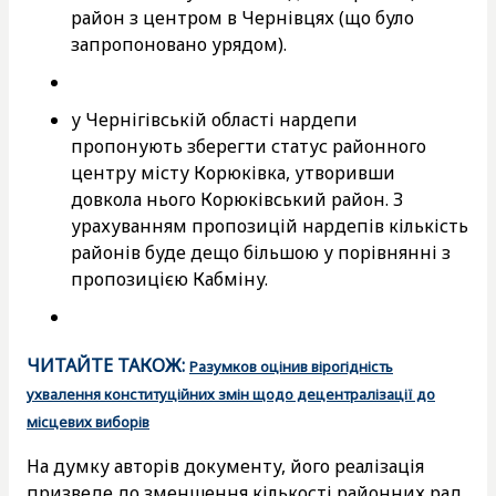
район з центром в Чернівцях (що було
запропоновано урядом).
у Чернігівській області нардепи
пропонують зберегти статус районного
центру місту Корюківка, утворивши
довкола нього Корюківський район. З
урахуванням пропозицій нардепів кількість
районів буде дещо більшою у порівнянні з
пропозицією Кабміну.
ЧИТАЙТЕ ТАКОЖ:
Разумков оцінив вірогідність
ухвалення конституційних змін щодо децентралізації до
місцевих виборів
На думку авторів документу, його реалізація
призведе до зменшення кількості районних рад.