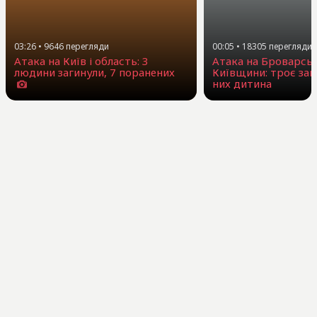
03:26
•
9646
перегляди
00:05
•
18305
перегляди
Атака на Київ і область: 3
Атака на Броварсь
людини загинули, 7 поранених
Київщини: троє заг
них дитина