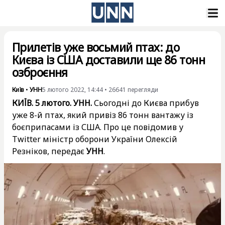
Прилетів уже восьмий птах: до
Києва із США доставили ще 86 тонн
озброєння
Київ
•
УНН
5 лютого 2022, 14:44
•
26641
перегляди
КИЇВ. 5 лютого. УНН.
Сьогодні до Києва прибув
уже 8-й птах, який привіз 86 тонн вантажу із
боєприпасами із США. Про це повідомив у
Twitter міністр оборони України Олексій
Резніков, передає
УНН
.