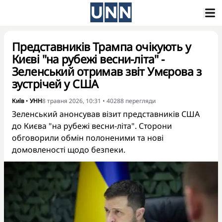
Представників Трампа очікують у
Києві "на рубежі весни-літа" -
Зеленський отримав звіт Умєрова з
зустрічей у США
Київ
•
УНН
8 травня 2026, 10:31
•
40288
перегляди
Зеленський анонсував візит представників США
до Києва "на рубежі весни-літа". Сторони
обговорили обмін полоненими та нові
домовленості щодо безпеки.