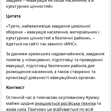
завдань – «евакуація не лише населення, а й
культурних цінностей».
Цитата
«Третє, найважливіше завдання цивільної
оборони – евакуація населення, матеріальних і
культурних цінностей в безпечні райони», –
йдеться на сайті так званого «МНС».
За даними кримських надзвичайників, завдання
полягає у «плануванні, підготовці та проведенні
евакуації, підготовці безпечних районів для
розміщення населення, а також створенні та
організації діяльності евакуаційних органів».
Контекст
Останній час в тимчасово окупованому Криму
майже щодня
знищуються російська техніка
та
жива сила. Причому це відбувається по всій