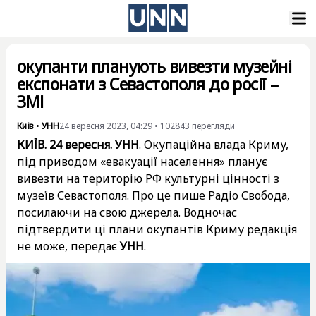
окупанти планують вивезти музейні
експонати з Севастополя до росії –
ЗМІ
Київ
•
УНН
24 вересня 2023, 04:29
•
102843
перегляди
КИЇВ. 24 вересня. УНН
. Окупаційна влада Криму,
під приводом «евакуації населення» планує
вивезти на територію РФ культурні цінності з
музеїв Севастополя. Про це пише Радіо Свобода,
посилаючи на свою джерела. Водночас
підтвердити ці плани окупантів Криму редакція
не може, передає
УНН
.