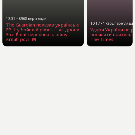
12:31
•
8968
перегляди
10:17
•
17362
перегляди
The Guardian показав українські
FP-1 у бойовій роботі - як дрони
Удари України по 
Fire Point переносять війну
посилити прихильни
вглиб росії
The Times