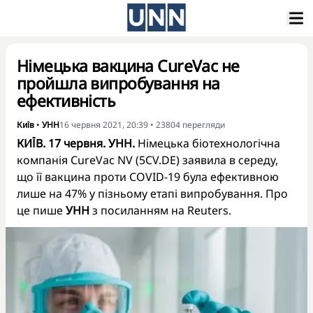
Німецька вакцина CureVac не
пройшла випробування на
ефективність
Київ
•
УНН
16 червня 2021, 20:39
•
23804
перегляди
КИЇВ. 17 червня. УНН.
Німецька біотехнологічна
компанія CureVac NV (5CV.DE) заявила в середу,
що її вакцина проти COVID-19 була ефективною
лише на 47% у пізньому етапі випробування. Про
це пише
УНН
з посиланням на Reuters.