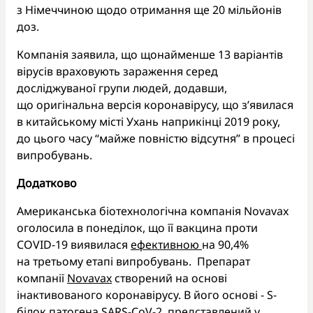
з Німеччиною щодо отримання ще 20 мільйонів
доз.
Компанія заявила, що щонайменше 13 варіантів
вірусів враховують зараження серед
досліджуваної групи людей, додавши,
що оригінальна версія коронавірусу, що з’явилася
в китайському місті Ухань наприкінці 2019 року,
до цього часу “майже повністю відсутня” в процесі
випробувань.
Додатково
Американська біотехнологічна компанія Novavax
оголосила в понеділок, що її вакцина проти
COVID-19 виявилася
ефективною
на 90,4%
на третьому етапі випробувань. Препарат
компанії
Novavax
створений на основі
інактивованого коронавірусу. В його основі - S-
білок патогена SARS-CoV-2, представлений у