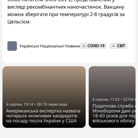
вигляді рекомбінантних наночастинок. Вакцину
можна зберігати при температурі 2-8 градусів за
Цельсієм.
Українські Національні Новини
COVID-19
СВІТ
6 серпня, 17:23
•
32734
п
6 серпня, 19:14
•
28176
перегляди
Податкова служба п
Американська експертка назвала
Міноборони дані укр
чотирьох можливих кандидатів
18-60 років для пер
на посаду посла України у США
військового обліку