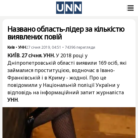
Названо область-лідер за кількістю
виявлених повій
Київ
•
УНН
27 січня 2019, 04:51
•
74396
перегляди
КИЇВ. 27 січня. УНН.
У 2018 році у
Дніпропетровській області виявили 169 осіб, які
займалися проституцією, водночас в Івано-
Франківській і в Криму - жодної. Про це
повідомили у Національній поліції України у
відповідь на інформаційний запит журналіста
УНН
.