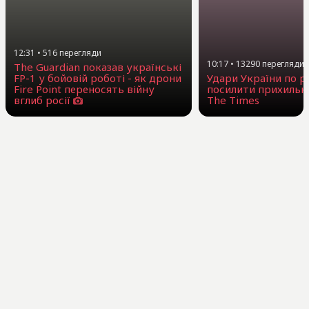
12:31
•
516
перегляди
10:17
•
13290
перегляди
The Guardian показав українські
FP-1 у бойовій роботі - як дрони
Удари України по 
Fire Point переносять війну
посилити прихильни
вглиб росії
The Times