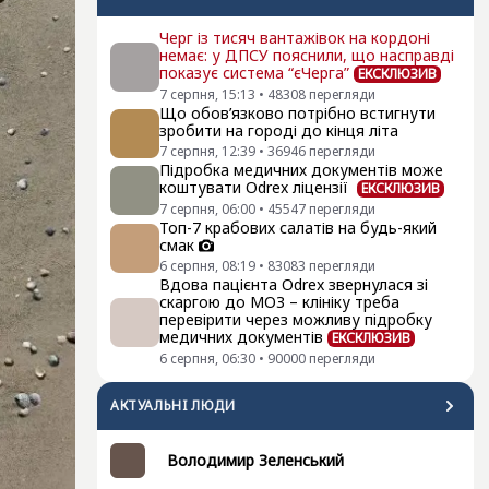
Черг із тисяч вантажівок на кордоні
немає: у ДПСУ пояснили, що насправді
показує система “єЧерга”
ЕКСКЛЮЗИВ
7 серпня, 15:13
•
48308
перегляди
Що обов’язково потрібно встигнути
зробити на городі до кінця літа
7 серпня, 12:39
•
36946
перегляди
Підробка медичних документів може
коштувати Odrex ліцензії
ЕКСКЛЮЗИВ
7 серпня, 06:00
•
45547
перегляди
Топ-7 крабових салатів на будь-який
смак
6 серпня, 08:19
•
83083
перегляди
Вдова пацієнта Odrex звернулася зі
скаргою до МОЗ – клініку треба
перевірити через можливу підробку
медичних документів
ЕКСКЛЮЗИВ
6 серпня, 06:30
•
90000
перегляди
АКТУАЛЬНI ЛЮДИ
Володимир Зеленський