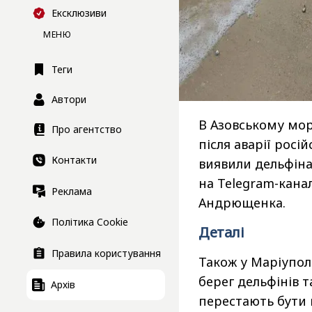
Ексклюзиви
МЕНЮ
Теги
Автори
В Азовському мор
Про агентство
після аварії росі
Контакти
виявили дельфіна
на Telegram-кана
Реклама
Андрющенка.
Політика Cookie
Деталі
Правила користування
Також у Маріупол
берег дельфінів т
Архів
перестають бути