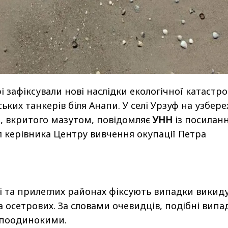
і зафіксували нові наслідки екологічної катастр
йських танкерів біля Анапи. У селі Урзуф на узбер
, вкритого мазутом, повідомляє
УНН
із посилан
л керівника Центру вивчення окупації Петра
і та прилеглих районах фіксують випадки викид
а осетрових. За словами очевидців, подібні випа
 поодинокими.