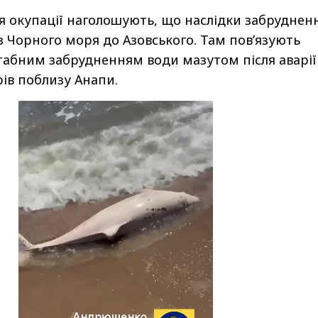
я окупації наголошують, що наслідки забруднен
 Чорного моря до Азовського. Там пов’язують
табним забрудненням води мазутом після аварії
рів поблизу Анапи.