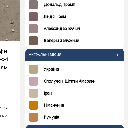
Дональд Трамп
Ліндсі Грем
Александар Вучич
Валерій Залужний
офи
АКТУАЛЬНІ МІСЦЯ
ежжі
ням
Україна
Сполучені Штати Америки
Іран
Німеччина
у на
дки
Румунія