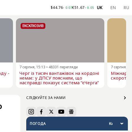
UK
EN
RU
$
44.76
€
51.67
↑
0.07
↑
0.05
ЕКСКЛЮЗИВ
7 серпня, 15:13
•
48331
перегляди
7 серпня, 13
ду -
Черг із тисяч вантажівок на кордоні
Міжнарод
немає: у ДПСУ пояснили, що
скоротил
насправді показує система “єЧерга”
СЛІДКУЙТЕ ЗА НАМИ
о
ПОГОДА