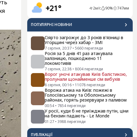
уть
+21°
2
м/с
90
%
747
мм
жя
ПОПУЛЯРНI НОВИНИ
Сіярто загрожує до 3 років в'язниці в
Угорщині через хабар - ЗМІ
7 серпня, 20:37
•
5660
перегляди
Росія за 5 днів 41 раз атакувала
залізницю, пошкоджено 11
локомотивів
7 серпня, 22:38
•
8004
перегляди
Ворог уночі атакував Київ балістикою,
пролунали щонайменше сім вибухів
8 серпня, 00:16
•
11078
перегляди
Ворожа атака на Київ: пожежі в
Голосіївському та Оболонському
районах, горять резервуари з паливом
00:54
•
7854
перегляди
У росії, куди б не приїжджав путін, ціни
на бензин падають - Le Monde
01:27
•
3988
перегляди
ПУБЛІКАЦІЇ