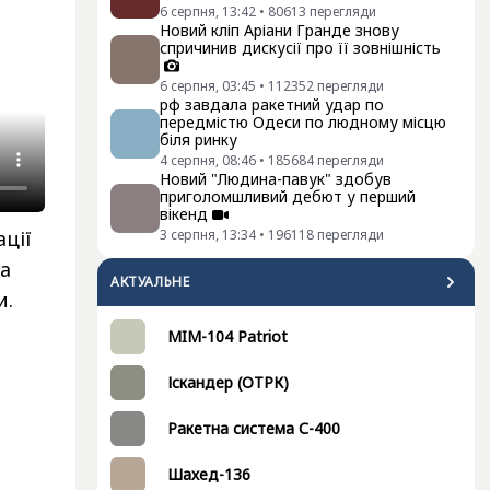
6 серпня, 13:42
•
80613
перегляди
Новий кліп Аріани Гранде знову
спричинив дискусії про її зовнішність
6 серпня, 03:45
•
112352
перегляди
рф завдала ракетний удар по
передмістю Одеси по людному місцю
біля ринку
4 серпня, 08:46
•
185684
перегляди
Новий "Людина-павук" здобув
приголомшливий дебют у перший
вікенд
ції
3 серпня, 13:34
•
196118
перегляди
На
АКТУАЛЬНЕ
и.
MIM-104 Patriot
Іскандер (ОТРК)
Ракетна система С-400
Шахед-136