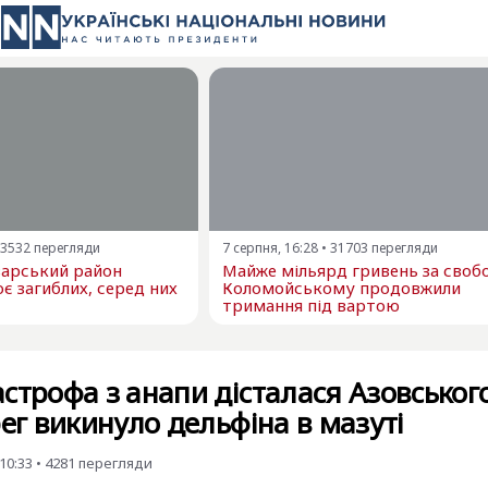
3532
перегляди
7 серпня, 16:28
•
31703
перегляди
варський район
Майже мільярд гривень за свобо
є загиблих, серед них
Коломойському продовжили
тримання під вартою
строфа з анапи дісталася Азовськог
рег викинуло дельфіна в мазуті
10:33
•
4281
перегляди