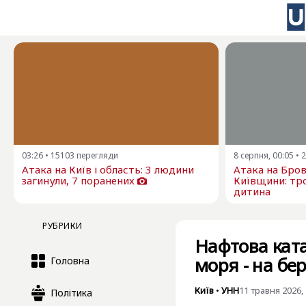
03:26
•
15103
перегляди
8 серпня, 00:05
•
2
Атака на Київ і область: 3 людини
Атака на Бро
загинули, 7 поранених
Київщини: тро
дитина
РУБРИКИ
Нафтова ката
моря - на бе
Головна
Київ
•
УНН
11 травня 2026, 
Політика