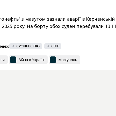
гонефть" з мазутом зазнали аварії в Керченській
 2025 року. На борту обох суден перебували 13 і 
ленко
СУСПІЛЬСТВО
СВІТ
ини
Війна в Україні
Маріуполь