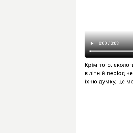
Крім того, еколо
в літній період 
їхню думку, це м