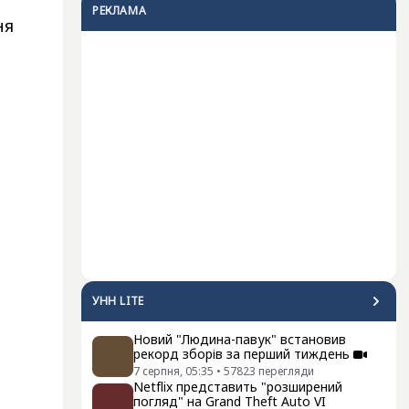
РЕКЛАМА
ня
УНН LITE
Новий "Людина-павук" встановив
рекорд зборів за перший тиждень
7 серпня, 05:35
•
57823
перегляди
Netflix представить "розширений
погляд" на Grand Theft Auto VI