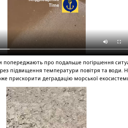
ги попереджають про подальше погіршення ситуа
через підвищення температури повітря та води. 
оже прискорити деградацію морської екосистем