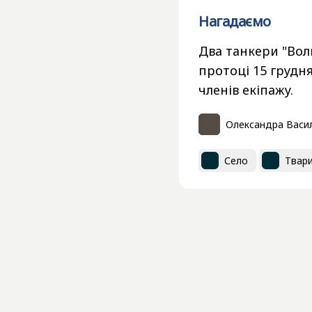
Нагадаємо
Два танкери "Вол
протоці 15 грудня
членів екіпажу.
Олександра Васи
Село
Твар