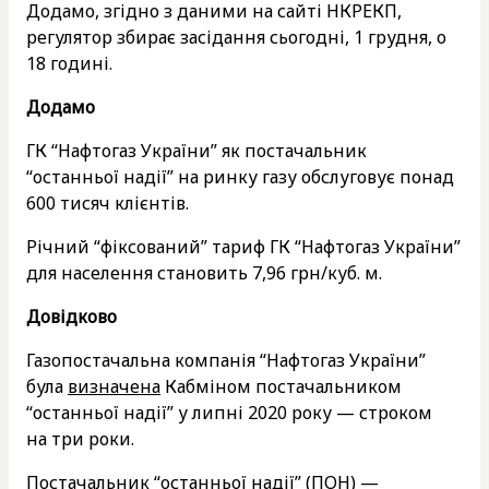
Додамо, згідно з даними на сайті НКРЕКП,
регулятор збирає засідання сьогодні, 1 грудня, о
18 годині.
Додамо
ГК “Нафтогаз України” як постачальник
“останньої надії” на ринку газу обслуговує понад
600 тисяч клієнтів.
Річний “фіксований” тариф ГК “Нафтогаз України”
для населення становить 7,96 грн/куб. м.
Довідково
Газопостачальна компанія “Нафтогаз України”
була
визначена
Кабміном постачальником
“останньої надії” у липні 2020 року — строком
на три роки.
Постачальник “останньої надії” (ПОН) —