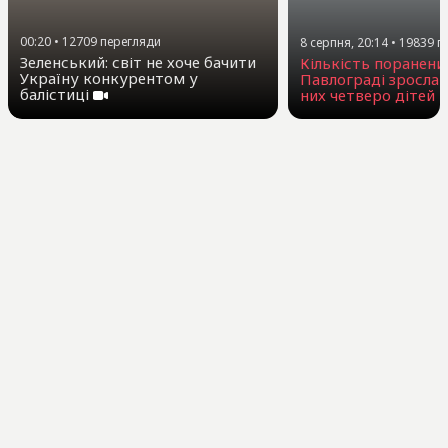
00:20
•
12709
перегляди
8 серпня, 20:14
•
19839
п
Зеленський: світ не хоче бачити
Кількість поранени
Україну конкурентом у
Павлограді зросла 
балістиці
них четверо дітей