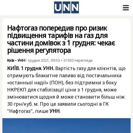
Нафтогаз попередив про ризик
підвищення тарифів на газ для
частини домівок з 1 грудня: чекає
рішення регулятора
Київ
•
УНН
1 грудня 2021, 09:53
•
31930
перегляди
КИЇВ. 1 грудня. УНН.
Вартість газу для клієнтів, що
отримують блакитне паливо від постачальника
«останньої надії» (ПОН), без підтримки з боку
НКРЕКП для стабілізації ціни з 1 грудня, може
змінюватися щодня й може становити більш ніж
30 грн/куб. м. Про це заявили сьогодні в ГК
"Нафтогаз", пише
УНН
.