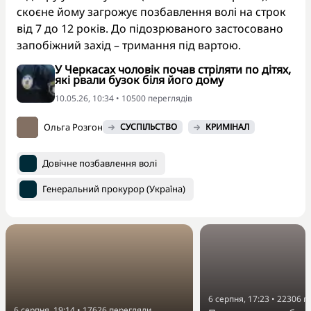
скоєне йому загрожує позбавлення волі на строк
від 7 до 12 років. До підозрюваного застосовано
запобіжний захід – тримання під вартою.
У Черкасах чоловік почав стріляти по дітях,
які рвали бузок біля його дому
10.05.26, 10:34 • 10500 переглядiв
Ольга Розгон
СУСПІЛЬСТВО
КРИМІНАЛ
Довічне позбавлення волі
Генеральний прокурор (Україна)
6 серпня, 17:23
•
22306
п
6 серпня, 19:14
•
17626
перегляди