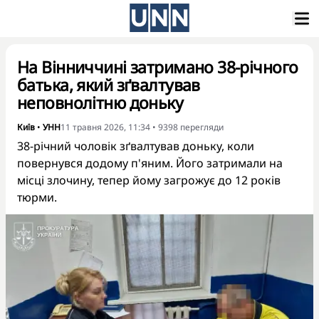
На Вінниччині затримано 38-річного
батька, який зґвалтував
неповнолітню доньку
Київ
•
УНН
11 травня 2026, 11:34
•
9398
перегляди
38-річний чоловік зґвалтував доньку, коли
повернувся додому п'яним. Його затримали на
місці злочину, тепер йому загрожує до 12 років
тюрми.