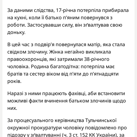
За даними слідства, 17-річна потерпіла прибирала
на кухні, коли її батько п’яним повернувся з
роботи. Застосувавши силу, він зґвалтував свою
доньку.
В цей час з подвір’я повернулася матір, яка стала
свідком злочину. Жінка негайно викликала
правоохоронців, які затримали 38-річного
чоловіка. Родина багатодітна: потерпіла має
братів та сестер віком від п’яти до п’ятнадцяти
років.
Наразі з ними працюють фахівці, аби встановити
можливі факти вчинення батьком злочинів щодо
них.
За процесуального керівництва Тульчинської
окружної прокуратури чоловіку повідомлено про
підозру у зґвалтуванні (ч. 3 ст. 152 КК України), за