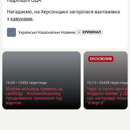
Нагадаємо, на Херсонщині загорілася вантажівка
з
кавунами
.
Українські Національні Новини
КРИМІНАЛ
ЕКСКЛЮЗИВ
16:28
•
13492
перегляди
15:13
•
26438
перегляди
Майже мільярд гривень за
Черг із тисяч вантаж
свободу - Коломойському
кордоні немає: у Д
продовжили тримання під
що насправді показ
вартою
“єЧерга”