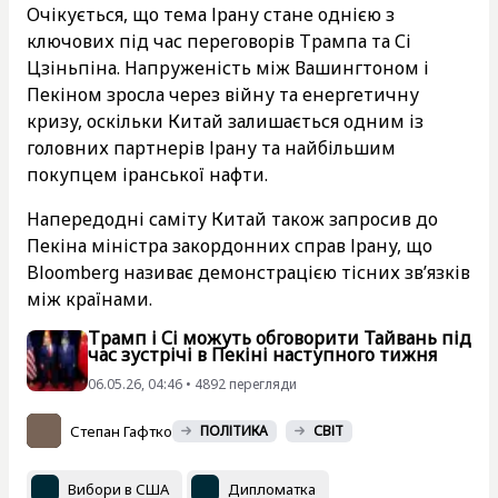
Очікується, що тема Ірану стане однією з
ключових під час переговорів Трампа та Сі
Цзіньпіна. Напруженість між Вашингтоном і
Пекіном зросла через війну та енергетичну
кризу, оскільки Китай залишається одним із
головних партнерів Ірану та найбільшим
покупцем іранської нафти.
Напередодні саміту Китай також запросив до
Пекіна міністра закордонних справ Ірану, що
Bloomberg називає демонстрацією тісних зв’язків
між країнами.
Трамп і Сі можуть обговорити Тайвань під
час зустрічі в Пекіні наступного тижня
06.05.26, 04:46 • 4892 перегляди
Степан Гафтко
ПОЛІТИКА
СВІТ
Вибори в США
Дипломатка