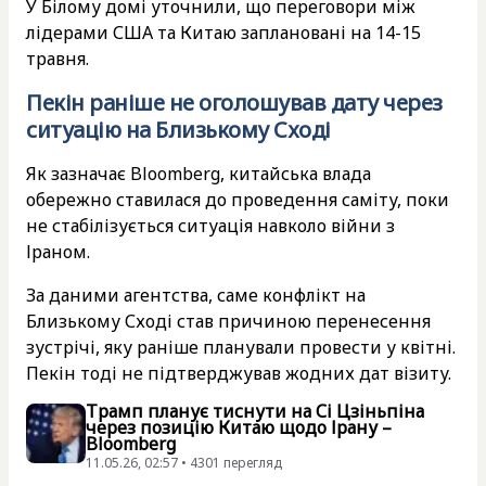
У Білому домі уточнили, що переговори між
лідерами США та Китаю заплановані на 14-15
травня.
Пекін раніше не оголошував дату через
ситуацію на Близькому Сході
Як зазначає Bloomberg, китайська влада
обережно ставилася до проведення саміту, поки
не стабілізується ситуація навколо війни з
Іраном.
За даними агентства, саме конфлікт на
Близькому Сході став причиною перенесення
зустрічі, яку раніше планували провести у квітні.
Пекін тоді не підтверджував жодних дат візиту.
Трамп планує тиснути на Сі Цзіньпіна
через позицію Китаю щодо Ірану –
Bloomberg
11.05.26, 02:57 • 4301 перегляд