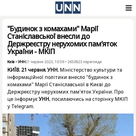
"Будинок з комахами" Марії
Станіславської внесли до
Держреєстру нерухомих пам’яток
України - МКІП
Київ
•
УНН
21 червня 2023, 10:59
•
2650823
перегляди
КИЇВ. 21 червня. УНН.
Міністерство культури та
інформаційної політики внесло "будинок з
комахами" Марії Станіславської в Києві до
Держреєстру нерухомих пам'яток України. Про
це інформує
УНН
, посилаючись на сторінку МКІП
у Telegram.