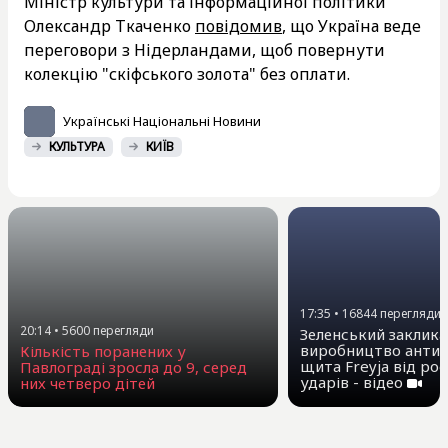
Міністр культури та інформаційної політики
Олександр Ткаченко
повідомив
, що Україна веде
переговори з Нідерландами, щоб повернути
колекцію "скіфського золота" без оплати.
Українські Національні Новини
КУЛЬТУРА
КИЇВ
17:35
•
16844
перегляди
20:14
•
5600
перегляди
Зеленський заклика
виробництво антиб
Кількість поранених у
щита Freyja від ро
Павлограді зросла до 9, серед
ударів - відео
них четверо дітей