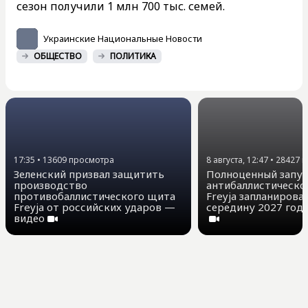
сезон получили 1 млн 700 тыс. семей.
Украинские Национальные Новости
ОБЩЕСТВО
ПОЛИТИКА
17:35
•
13609
просмотра
8 августа, 12:47
•
28427
п
Зеленский призвал защитить
Полноценный запу
производство
антибаллистическ
противобаллистического щита
Freyja запланирова
Freyja от российских ударов —
середину 2027 года
видео