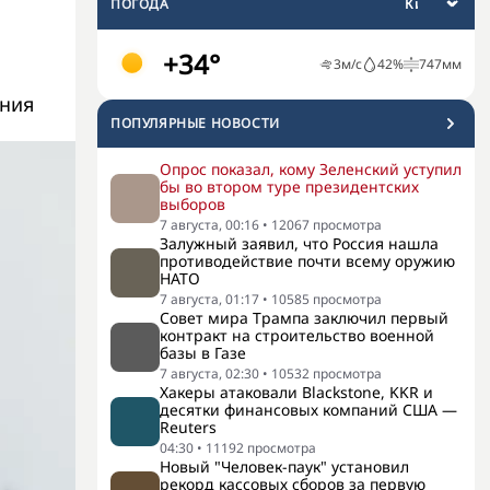
ПОГОДА
+34°
3
м/с
42
%
747
мм
ения
ПОПУЛЯРНЫЕ НОВОСТИ
Опрос показал, кому Зеленский уступил
бы во втором туре президентских
выборов
7 августа, 00:16
•
12067
просмотра
Залужный заявил, что Россия нашла
противодействие почти всему оружию
НАТО
7 августа, 01:17
•
10585
просмотра
Совет мира Трампа заключил первый
контракт на строительство военной
базы в Газе
7 августа, 02:30
•
10532
просмотра
Хакеры атаковали Blackstone, KKR и
десятки финансовых компаний США —
Reuters
04:30
•
11192
просмотра
Новый "Человек-паук" установил
рекорд кассовых сборов за первую