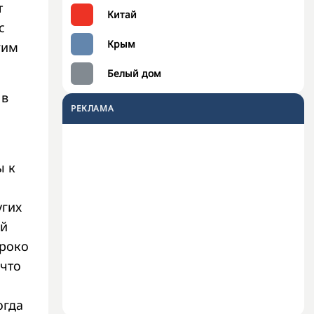
т
Китай
с
Крым
гим
Белый дом
 в
РЕКЛАМА
ы к
угих
ой
ироко
 что
огда