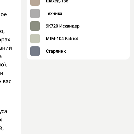
Шахед-136
Техника
ное
9К720 Искандер
о,
MIM-104 Patriot
орах
аний
Старлинк
а
о).
ти
 вас
уса
х
й,