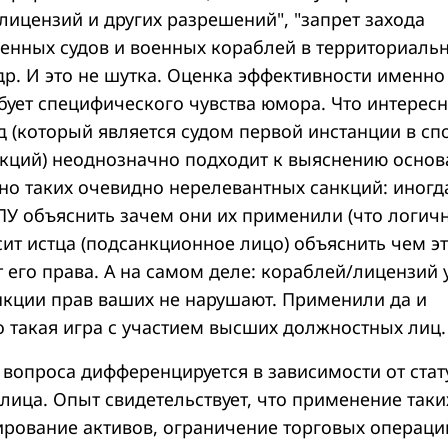
лицензий и других разрешений", "запрет захода
енных судов и военных кораблей в территориаль
др. И это не шутка. Оценка эффективности именно
бует специфического чувства юмора. Что интересн
д (который является судом первой инстанции в сп
кций) неоднозначно подходит к выяснению основ
о таких очевидно нерелевантных санкций: иногд
ПУ объяснить зачем они их применили (что логичн
ит истца (подсанкционное лицо) объяснить чем э
его права. А на самом деле: кораблей/лицензий у
анкции прав ваших не нарушают. Применили да и
о такая игра с участием высших должностных лиц.
 вопроса дифференцируется в зависимости от стат
лица. Опыт свидетельствует, что применение таки
ирование активов, ограничение торговых операци