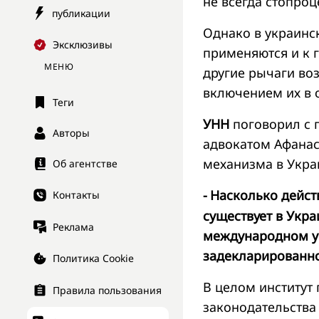
не всегда стопроц
публикации
Однако в украинс
Эксклюзивы
применяются и к 
МЕНЮ
другие рычаги воз
включением их в 
Теги
УНН
поговорил с 
Авторы
адвокатом Афанас
механизма в Украи
Об агентстве
-
Насколько дейст
Контакты
существует в Укра
Реклама
международном ур
задекларированн
Политика Cookie
В целом институт
Правила пользования
законодательства