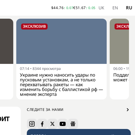
UK
EN
RU
$
44.76
€
51.67
↑
0.07
↑
0.05
ЭКСКЛЮЗИВ
ЭКСКЛЮЗ
07:14
•
8344
просмотра
06:00
•
1931
Украине нужно наносить удары по
Подделка
пусковым установкам, а не только
может ст
перехватывать ракеты — как
изменить борьбу с баллистикой рф —
мнение эксперта
СЛЕДИТЕ ЗА НАМИ
оит