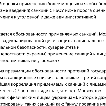
й оценки применения (более мощных и якобы бо
зме введения) санкций СНБОУ ниже порога оценк
чения к уголовной и даже административной
сается обоснованности применяемых санкций. Мо
ь задекларированной цели защиты национальных
нальной безопасности, суверенитета и
целостности Украины) применение санкций к лиц
нностям никак не угрожают?
 из презумпции обоснованности претензий госуда
 в санкционные списки, то возникает третий вопр
ейшая корреляция применяемых санкций с лицами,
енены? Часто выглядит так, что нет. Множество
ия к физическим лицам (украинцам), которые да
трированы таких санкций как: "аннулирование ил