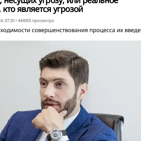
, несущих угрозу, или реальное
 кто является угрозой
4, 07:20
•
444005
просмотра
бходимости совершенствования процесса их введ