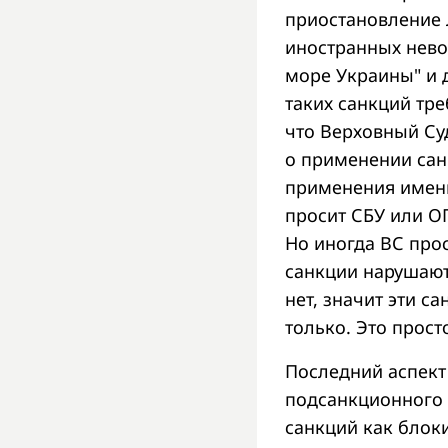
приостановление 
иностранных нево
море Украины" и 
таких санкций тре
что Верховный Су
о применении сан
применения именн
просит СБУ или О
Но иногда ВС прос
санкции нарушают 
нет, значит эти с
только. Это прост
Последний аспект
подсанкционного 
санкций как блок