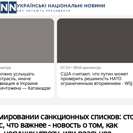
смотра
07:29
•
9858
просмотра
должно услышать
США считают, что путин может
трасль, иначе
проверить решимость НАТО
виация в Украине
ограниченным вторжением - WSJ
ничтожена — Катамадзе
мировании санкционных списков: ст
, что важнее - новость о том, как