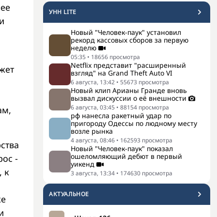
лее
УНН LITE
и
Новый "Человек-паук" установил
рекорд кассовых сборов за первую
неделю
05:35
•
18656
просмотра
Netflix представит "расширенный
жет
взгляд" на Grand Theft Auto VI
6 августа, 13:42
•
55673
просмотра
Новый клип Арианы Гранде вновь
вызвал дискуссии о её внешности
6 августа, 03:45
•
88154
просмотра
ам,
рф нанесла ракетный удар по
пригороду Одессы по людному месту
возле рынка
4 августа, 08:46
•
162593
просмотра
рства
Новый "Человек-паук" показал
ошеломляющий дебют в первый
ос -
уикенд
 к
3 августа, 13:34
•
174630
просмотра
АКТУАЛЬНОЕ
же
и