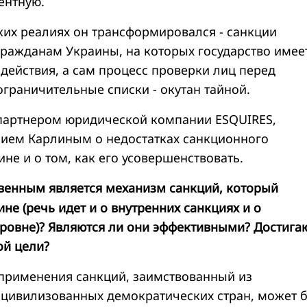
ентную.
ких реалиях он трансформировался - санкции
гражданам Украины, на которых государство имее
действия, а сам процесс проверки лиц перед
ограничительные списки - окутан тайной.
партнером юридической компании ESQUIRES,
ием Карлиным о недостатках санкционного
не и о том, как его усовершенствовать.
венным является механизм санкций, который
ине (речь идет и о внутренних санкциях и о
овне)? Являются ли они эффективными? Достига
ой цели?
 применения санкций, заимствованный из
 цивилизованных демократических стран, может 