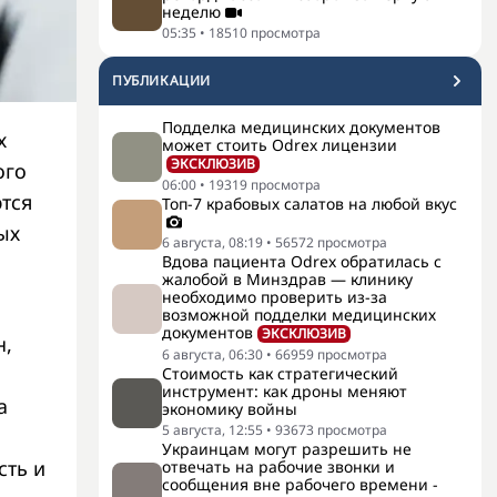
неделю
05:35
•
18510
просмотра
ПУБЛИКАЦИИ
Подделка медицинских документов
х
может стоить Odrex лицензии
ЭКСКЛЮЗИВ
ого
06:00
•
19319
просмотра
тся
Топ-7 крабовых салатов на любой вкус
ых
6 августа, 08:19
•
56572
просмотра
Вдова пациента Odrex обратилась с
жалобой в Минздрав — клинику
необходимо проверить из-за
возможной подделки медицинских
документов
ЭКСКЛЮЗИВ
н,
6 августа, 06:30
•
66959
просмотра
Стоимость как стратегический
инструмент: как дроны меняют
а
экономику войны
5 августа, 12:55
•
93673
просмотра
Украинцам могут разрешить не
сть и
отвечать на рабочие звонки и
сообщения вне рабочего времени -