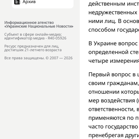
Архив
действенным инст
недружественных 
ними лиц. В осно
Информационное агенство
«Украинские Национальные Новости»
способом государ
Субъект в сфере онлайн-медиа;
идентификатор медиа - R40-05926
В Украине вопрос
Ресурс предназначен для лиц,
достигших 21-летнего возраста
определенной сте
Все права защищены. © 2007 — 2026
четыре измерения
Первый вопрос в 
своим гражданам,
отношении которы
мер воздействия (
ответственности,
применяются по по
часто государств
пренебрегая друг