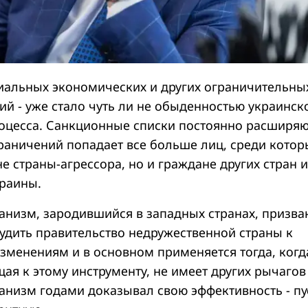
альных экономических и других ограничительны
ций - уже стало чуть ли не обыденностью украинск
оцесса. Санкционные списки постоянно расширяю
граничений попадает все больше лиц, среди котор
е страны-агрессора, но и граждане других стран и
раины.
низм, зародившийся в западных странах, призва
будить правительство недружественной страны к
менениям и в основном применяется тогда, когд
ая к этому инструменту, не имеет других рычагов
анизм годами доказывал свою эффективность - пу