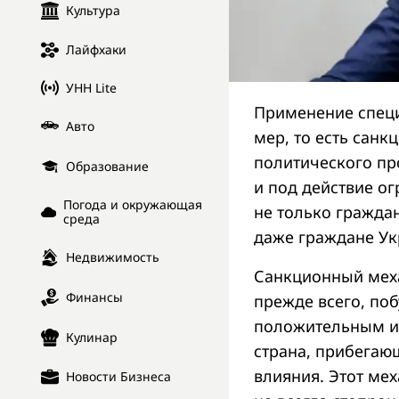
Культура
Лайфхаки
УНН Lite
Применение специ
Авто
мер, то есть санк
политического пр
Образование
и под действие о
Погода и окружающая
не только граждан
среда
даже граждане Ук
Недвижимость
Санкционный меха
Финансы
прежде всего, по
положительным из
Кулинар
страна, прибегающ
влияния. Этот мех
Новости Бизнеса