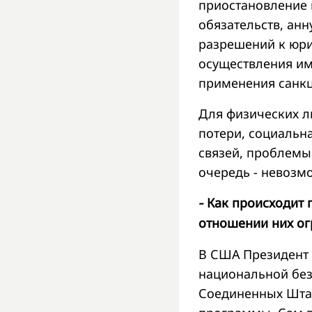
приостановление
обязательств, ан
разрешений к юри
осуществления им
применения санкци
Для физических л
потери, социальн
связей, проблемы 
очередь - невозм
Как происходит 
-
отношении них ог
В США Президент 
национальной без
Соединенных Штат