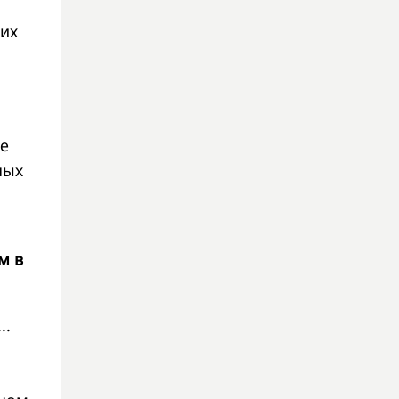
гих
ые
ных
м в
..