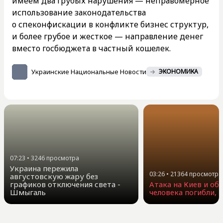
имеем два грубых нарушения — неправомерное
использование законодательства
о спеконфискации в конфликте бизнес структур,
и более грубое и жесткое — направление денег
вместо госбюджета в частный кошелек.
Украинские Национальные Новости
ЭКОНОМИКА
07:23
•
3246
просмотра
Украина пережила
03:26
•
21364
просмотра
августовскую жару без
графиков отключения света -
Атака на Киев и обл
Шмыгаль
человека погибли, 