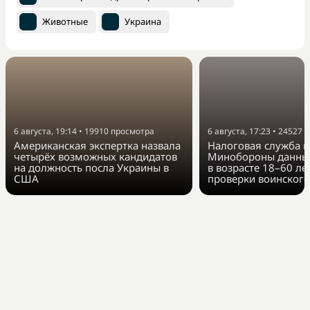
Животные
Украина
6 августа, 19:14
•
19910
просмотра
6 августа, 17:23
•
24527
п
Американская экспертка назвала
Налоговая служба п
четырёх возможных кандидатов
Минобороны данные
на должность посла Украины в
в возрасте 18–60 ле
США
проверки воинского