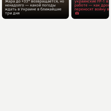
Жара до +33° возвращается, но
украинские FP-1 в 
ненадолго — какой погоды
работе — как дроны
ждать в Украине в ближайшие
переносят войну вг
три дня